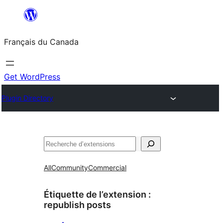
Aller
au
Français du Canada
contenu
Get WordPress
Plugin Directory
Recherche
All
Community
Commercial
Étiquette de l’extension :
republish posts