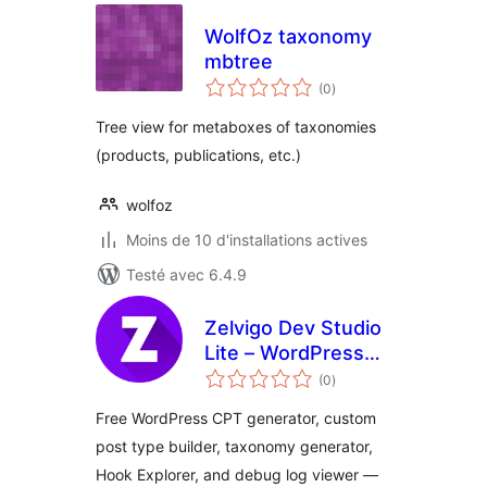
WolfOz taxonomy
mbtree
notes
(0
)
en
tout
Tree view for metaboxes of taxonomies
(products, publications, etc.)
wolfoz
Moins de 10 d'installations actives
Testé avec 6.4.9
Zelvigo Dev Studio
Lite – WordPress
notes
CPT & Taxonomy
(0
)
en
tout
Generator
Free WordPress CPT generator, custom
post type builder, taxonomy generator,
Hook Explorer, and debug log viewer —