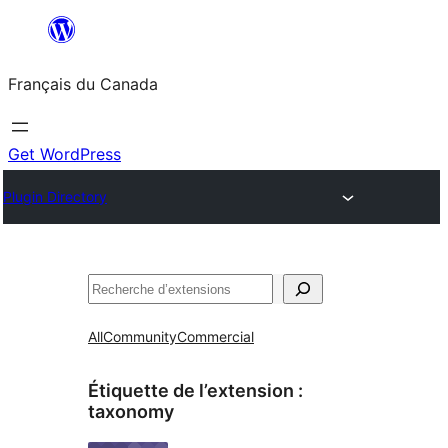
Aller
au
Français du Canada
contenu
Get WordPress
Plugin Directory
Recherche
All
Community
Commercial
Étiquette de l’extension :
taxonomy