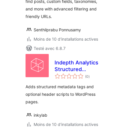
find posts, custom fields, taxonomies,
and more with advanced filtering and
friendly URLs.
Senthilprabu Ponnusamy
Moins de 10 d'installations actives
Testé avec 6.8.7
Indepth Analytics
Structured
notes
Metadata
(0
)
en
tout
Adds structured metadata tags and
optional header scripts to WordPress
pages.
inkylab
Moins de 10 d'installations actives