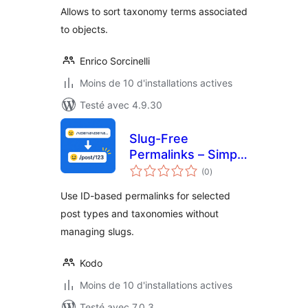
Allows to sort taxonomy terms associated
to objects.
Enrico Sorcinelli
Moins de 10 d'installations actives
Testé avec 4.9.30
Slug-Free
Permalinks – Simple
notes
ID-Based URLs
(0
)
en
tout
Use ID-based permalinks for selected
post types and taxonomies without
managing slugs.
Kodo
Moins de 10 d'installations actives
Testé avec 7.0.3