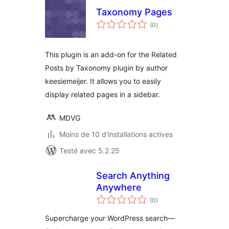
Taxonomy Pages
notes
(0
)
en
tout
This plugin is an add-on for the Related
Posts by Taxonomy plugin by author
keesiemeijer. It allows you to easily
display related pages in a sidebar.
MDVG
Moins de 10 d'installations actives
Testé avec 5.2.25
Search Anything
Anywhere
notes
(0
)
en
tout
Supercharge your WordPress search—