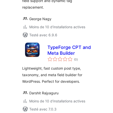
field support and dynamic tag
replacement.
George Nagy
Moins de 10 d'installations actives
Testé avec 6.9.6
TypeForge CPT and
Meta Builder
notes
(0
)
en
tout
Lightweight, fast custom post type,
taxonomy, and meta field builder for
WordPress. Perfect for developers.
Darshit Rajyaguru
Moins de 10 d'installations actives
Testé avec 7.0.3