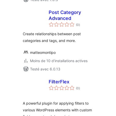
Post Category
Advanced
notes
(0
)
en
tout
Create relationships between post
categories and tags, and more.
matteomontipo
Moins de 10 d'installations actives
Testé avec 6.0.13
FilterFlex
notes
(0
)
en
tout
A powerful plugin for applying filters to
various WordPress elements with custom