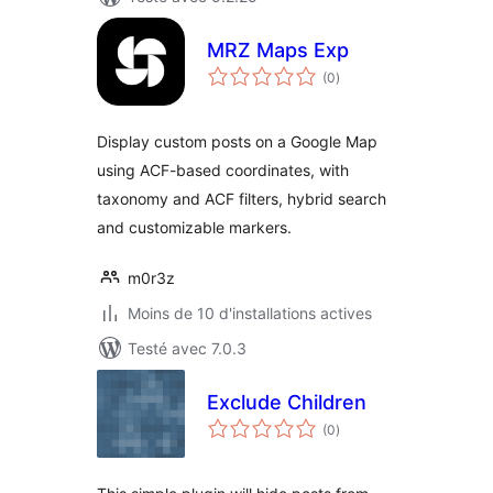
MRZ Maps Exp
notes
(0
)
en
tout
Display custom posts on a Google Map
using ACF-based coordinates, with
taxonomy and ACF filters, hybrid search
and customizable markers.
m0r3z
Moins de 10 d'installations actives
Testé avec 7.0.3
Exclude Children
notes
(0
)
en
tout