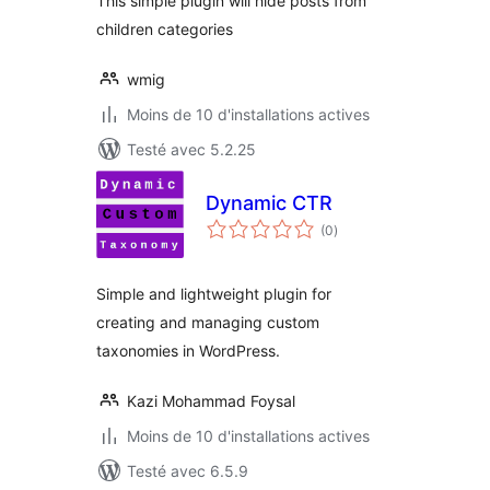
This simple plugin will hide posts from
children categories
wmig
Moins de 10 d'installations actives
Testé avec 5.2.25
Dynamic CTR
notes
(0
)
en
tout
Simple and lightweight plugin for
creating and managing custom
taxonomies in WordPress.
Kazi Mohammad Foysal
Moins de 10 d'installations actives
Testé avec 6.5.9