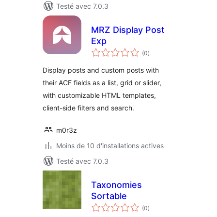
Testé avec 7.0.3
MRZ Display Post
Exp
notes
(0
)
en
tout
Display posts and custom posts with
their ACF fields as a list, grid or slider,
with customizable HTML templates,
client-side filters and search.
m0r3z
Moins de 10 d'installations actives
Testé avec 7.0.3
Taxonomies
Sortable
notes
(0
)
en
tout