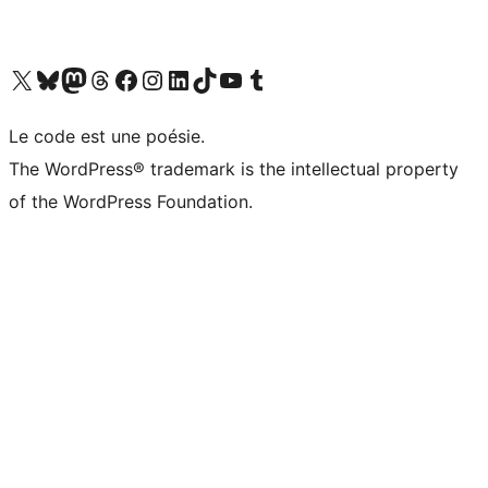
Visit our X (formerly Twitter) account
Visitez notre compte Bluesky
Visit our Mastodon account
Visitez notre compte Threads
Visit our Facebook page
Visit our Instagram account
Visit our LinkedIn account
Visitez notre compte TikTok
Visit our YouTube channel
Visitez notre compte Tumblr
Le code est une poésie.
The WordPress® trademark is the intellectual property
of the WordPress Foundation.