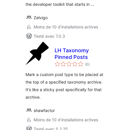
the developer toolkit that starts in …
Zelvigo
Moins de 10 d'installations actives
Testé avec 7.0.3
LH Taxonomy
Pinned Posts
notes
(0
)
en
tout
Mark a custom post type to be placed at
the top of a specified taxonomy archive.
It's like a sticky post specifically for that
archive.
shawfactor
Moins de 10 d'installations actives
Testé avec 5.2.25