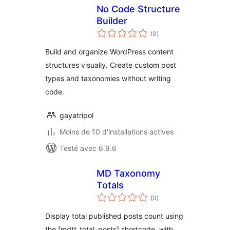
No Code Structure
Builder
notes
(0
)
en
tout
Build and organize WordPress content
structures visually. Create custom post
types and taxonomies without writing
code.
gayatripol
Moins de 10 d'installations actives
Testé avec 6.9.6
MD Taxonomy
Totals
notes
(0
)
en
tout
Display total published posts count using
the [mdtt_total_posts] shortcode, with