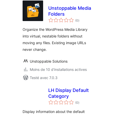
Unstoppable Media
Folders
notes
(0
)
en
tout
Organize the WordPress Media Library
into virtual, nestable folders without
moving any files. Existing image URLs
never change.
Unstoppable Solutions
Moins de 10 d'installations actives
Testé avec 7.0.3
LH Display Default
Category
notes
(0
)
en
tout
Display information about the default