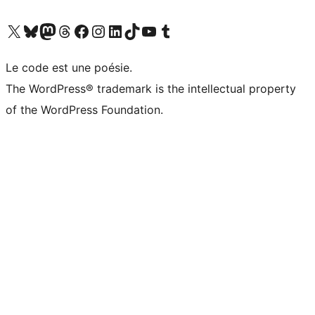
Visit our X (formerly Twitter) account
Visitez notre compte Bluesky
Visit our Mastodon account
Visitez notre compte Threads
Visit our Facebook page
Visit our Instagram account
Visit our LinkedIn account
Visitez notre compte TikTok
Visit our YouTube channel
Visitez notre compte Tumblr
Le code est une poésie.
The WordPress® trademark is the intellectual property
of the WordPress Foundation.