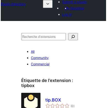
Submit a plugin
Plugin Directory
My favorites
Log in
Recherche
All
Community
Commercial
Étiquette de l’extension :
tipbox
tip.BOX
notes
(0
)
en