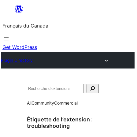
Aller
au
Français du Canada
contenu
Get WordPress
Plugin Directory
Recherche
All
Community
Commercial
Étiquette de l’extension :
troubleshooting