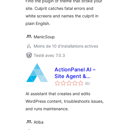
Find the plugin or theme that broke your
site. Culprit catches fatal errors and
white screens and names the culprit in
plain English.
ManicSoup
Moins de 10 d'installations actives
Testé avec 7.0.3
ActionPanel AI –
Site Agent &
notes
Troubleshooter
(0
)
en
tout
AI assistant that creates and edits
WordPress content, troubleshoots issues,
and runs maintenance.
Atiba