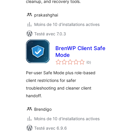
cleanup, and recovery tools.
prakashghai
Moins de 10 d'installations actives
Testé avec 7.0.3
BrenWP Client Safe
Mode
notes
(0
)
en
tout
Per-user Safe Mode plus role-based
client restrictions for safer
troubleshooting and cleaner client
handoff.
Brendigo
Moins de 10 d'installations actives
Testé avec 6.9.6