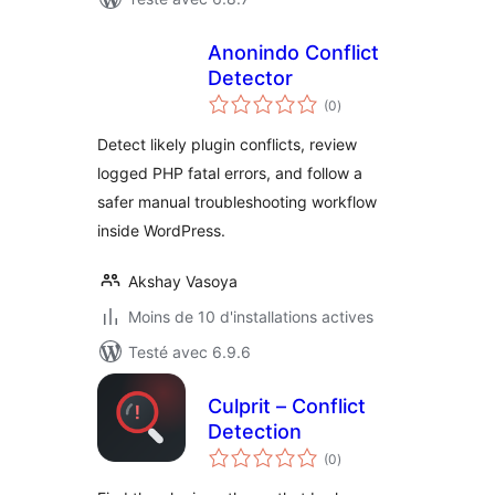
Anonindo Conflict
Detector
notes
(0
)
en
tout
Detect likely plugin conflicts, review
logged PHP fatal errors, and follow a
safer manual troubleshooting workflow
inside WordPress.
Akshay Vasoya
Moins de 10 d'installations actives
Testé avec 6.9.6
Culprit – Conflict
Detection
notes
(0
)
en
tout