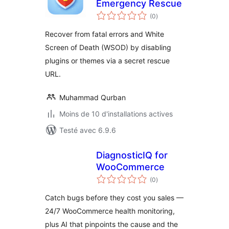
Emergency Rescue
notes
(0
)
en
tout
Recover from fatal errors and White
Screen of Death (WSOD) by disabling
plugins or themes via a secret rescue
URL.
Muhammad Qurban
Moins de 10 d'installations actives
Testé avec 6.9.6
DiagnosticIQ for
WooCommerce
notes
(0
)
en
tout
Catch bugs before they cost you sales —
24/7 WooCommerce health monitoring,
plus AI that pinpoints the cause and the