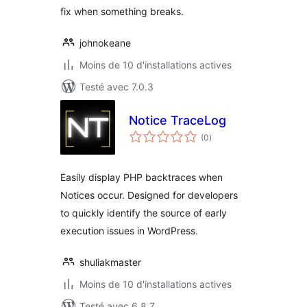
fix when something breaks.
johnokeane
Moins de 10 d'installations actives
Testé avec 7.0.3
Notice TraceLog
notes
(0
)
en
tout
Easily display PHP backtraces when
Notices occur. Designed for developers
to quickly identify the source of early
execution issues in WordPress.
shuliakmaster
Moins de 10 d'installations actives
Testé avec 6.8.7