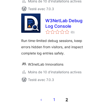
Moins de 10 d'installations actives
Testé avec 7.0.3
W3NetLab Debug
Log Console
notes
(0
)
en
tout
Run time-limited debug sessions, keep
errors hidden from visitors, and inspect
complete log entries safely.
W3netLab Innovations
Moins de 10 d'installations actives
Testé avec 7.0.3
Pagination
des
1
2
publications