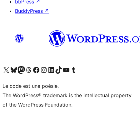
bbPress
↗
BuddyPress
↗
Visit our X (formerly Twitter) account
Visitez notre compte Bluesky
Visit our Mastodon account
Visitez notre compte Threads
Visit our Facebook page
Visit our Instagram account
Visit our LinkedIn account
Visitez notre compte TikTok
Visit our YouTube channel
Visitez notre compte Tumblr
Le code est une poésie.
The WordPress® trademark is the intellectual property
of the WordPress Foundation.