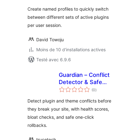
Create named profiles to quickly switch
between different sets of active plugins
per user session.
David Towoju
Moins de 10 d'installations actives
Testé avec 6.9.6
Guardian – Conflict
Detector & Safe
notes
Updates
(0
)
en
tout
Detect plugin and theme conflicts before
they break your site, with health scores,
bloat checks, and safe one-click
rollbacks.
trucetech