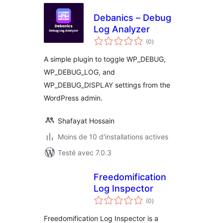
Debanics – Debug
Log Analyzer
notes
(0
)
en
tout
A simple plugin to toggle WP_DEBUG,
WP_DEBUG_LOG, and
WP_DEBUG_DISPLAY settings from the
WordPress admin.
Shafayat Hossain
Moins de 10 d'installations actives
Testé avec 7.0.3
Freedomification
Log Inspector
notes
(0
)
en
tout
Freedomification Log Inspector is a