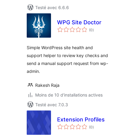
Testé avec 6.6.6
WPG Site Doctor
notes
(0
)
en
tout
Simple WordPress site health and
support helper to review key checks and
send a manual support request from wp-
admin.
Rakesh Raja
Moins de 10 d'installations actives
Testé avec 7.0.3
Extension Profiles
notes
(0
)
en
tout