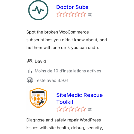
Doctor Subs
notes
(0
)
en
tout
Spot the broken WooCommerce
subscriptions you didn't know about, and
fix them with one click you can undo.
David
Moins de 10 d'installations actives
Testé avec 6.9.6
SiteMedic Rescue
Toolkit
notes
(0
)
en
tout
Diagnose and safely repair WordPress
issues with site health, debug, security,