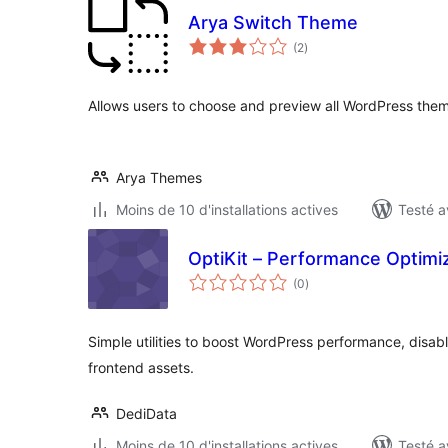
Arya Switch Theme
notes
(2
)
en
tout
Allows users to choose and preview all WordPress them
Arya Themes
Moins de 10 d'installations actives
Testé a
OptiKit – Performance Optimiza
notes
(0
)
en
tout
Simple utilities to boost WordPress performance, disab
frontend assets.
DediData
Moins de 10 d'installations actives
Testé a