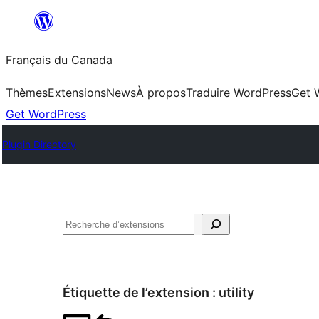
Aller
au
Français du Canada
contenu
Thèmes
Extensions
News
À propos
Traduire WordPress
Get 
Get WordPress
Plugin Directory
Recherche
Étiquette de l’extension :
utility