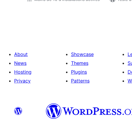
Pagination
des
publications
About
Showcase
L
News
Themes
S
Hosting
Plugins
D
Privacy
Patterns
W