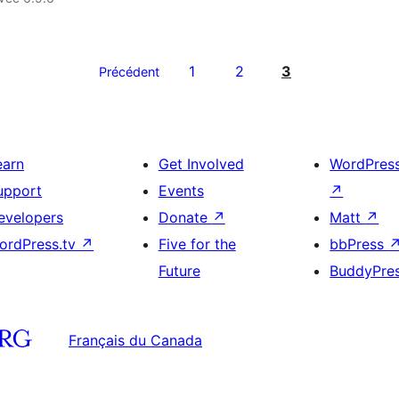
1
2
3
Précédent
earn
Get Involved
WordPres
upport
Events
↗
evelopers
Donate
↗
Matt
↗
ordPress.tv
↗
Five for the
bbPress
Future
BuddyPre
Français du Canada