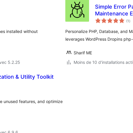
Simple Error P
Maintenance E
no
(1
)
en
to
es installed without
Personalize PHP, Database, and Mai
leverages WordPress Dropins php-
Sharif ME
vec 5.2.25
Moins de 10 d'installations act
tion & Utility Toolkit
le unused features, and optimize
vec 6.9.6