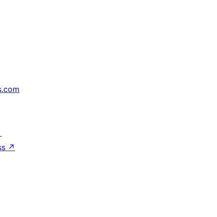
s.com
↗
ss
↗