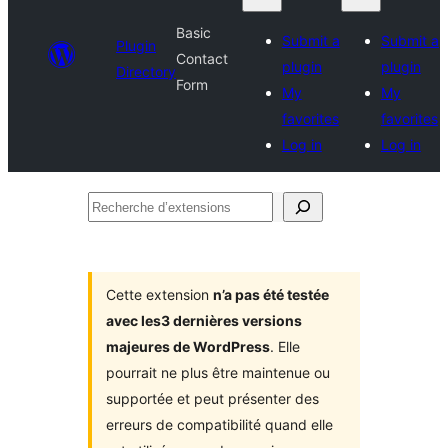
Basic
Submit a
Submit a
Plugin
Contact
plugin
plugin
Directory
Form
My
My
favorites
favorites
Log in
Log in
Recherche
d’extensions
Cette extension
n’a pas été testée
avec les3 dernières versions
majeures de WordPress
. Elle
pourrait ne plus être maintenue ou
supportée et peut présenter des
erreurs de compatibilité quand elle