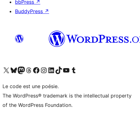
bbPress
↗
BuddyPress
↗
Visit our X (formerly Twitter) account
Visitez notre compte Bluesky
Visit our Mastodon account
Visitez notre compte Threads
Visit our Facebook page
Visit our Instagram account
Visit our LinkedIn account
Visitez notre compte TikTok
Visit our YouTube channel
Visitez notre compte Tumblr
Le code est une poésie.
The WordPress® trademark is the intellectual property
of the WordPress Foundation.