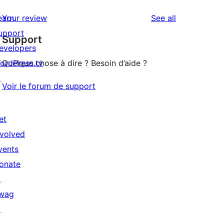
reviews
earn
Your review
See all
upport
Support
evelopers
ordPress.tv
Quelque chose à dire ? Besoin d’aide ?
↗
Voir le forum de support
et
nvolved
vents
onate
↗
wag
↗