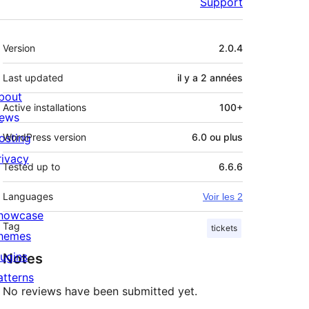
Support
Méta
Version
2.0.4
Last updated
il y a
2 années
bout
Active installations
100+
ews
osting
WordPress version
6.0 ou plus
rivacy
Tested up to
6.6.6
Languages
Voir les 2
howcase
Tag
tickets
hemes
lugins
Notes
atterns
No reviews have been submitted yet.