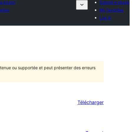
a plugin
Submit a plugin
rites
My favorites
Log in
intenue ou supportée et peut présenter des erreurs
Télécharger