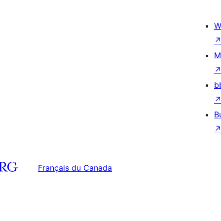
W
M
b
B
Français du Canada