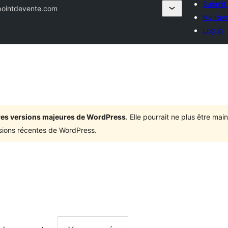
Submit 
pointdevente.com
My favo
Log in
ières versions majeures de WordPress
. Elle pourrait ne plus être ma
rsions récentes de WordPress.