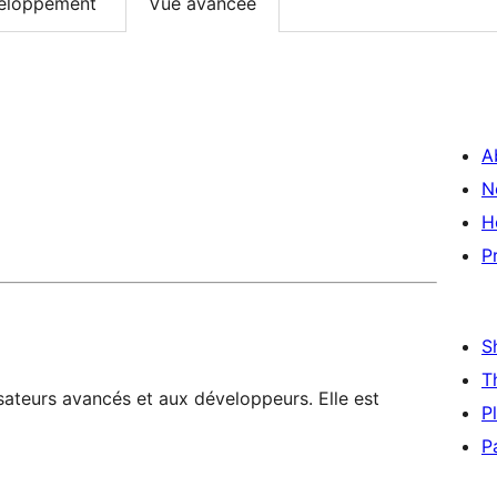
eloppement
Vue avancée
A
N
H
P
S
T
sateurs avancés et aux développeurs. Elle est
P
P