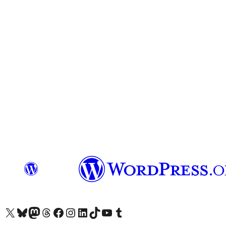
Visit our X (formerly Twitter) account
Visitez notre compte Bluesky
Visit our Mastodon account
Visitez notre compte Threads
Visit our Facebook page
Visit our Instagram account
Visit our LinkedIn account
Visitez notre compte TikTok
Visit our YouTube channel
Visitez notre compte Tumblr