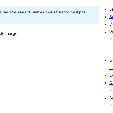
L
as être sûres ou stables. Leur utilisation n’est pas
S
D
W
élécharger.
G
I
E
D
S