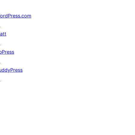
ordPress.com
↗
att
↗
bPress
↗
uddyPress
↗