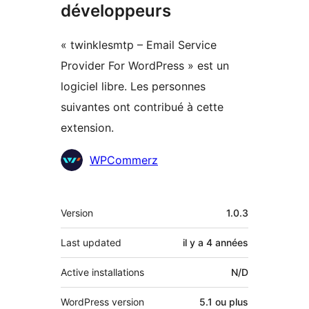
développeurs
« twinklesmtp – Email Service
Provider For WordPress » est un
logiciel libre. Les personnes
suivantes ont contribué à cette
extension.
Contributeurs
WPCommerz
Méta
Version
1.0.3
Last updated
il y a
4 années
Active installations
N/D
WordPress version
5.1 ou plus