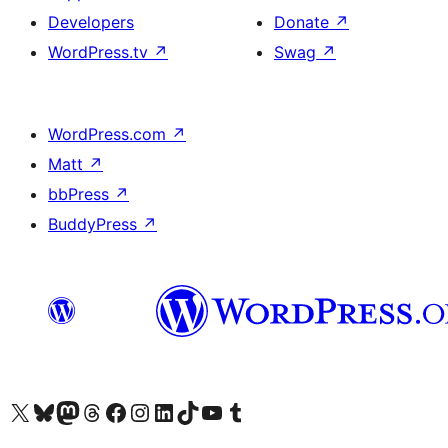
Developers
Donate
↗
WordPress.tv
↗
Swag
↗
WordPress.com
↗
Matt
↗
bbPress
↗
BuddyPress
↗
Visit our X (formerly Twitter) account
Visitez notre compte Bluesky
Visit our Mastodon account
Visitez notre compte Threads
Visit our Facebook page
Visit our Instagram account
Visit our LinkedIn account
Visitez notre compte TikTok
Visit our YouTube channel
Visitez notre compte Tumblr