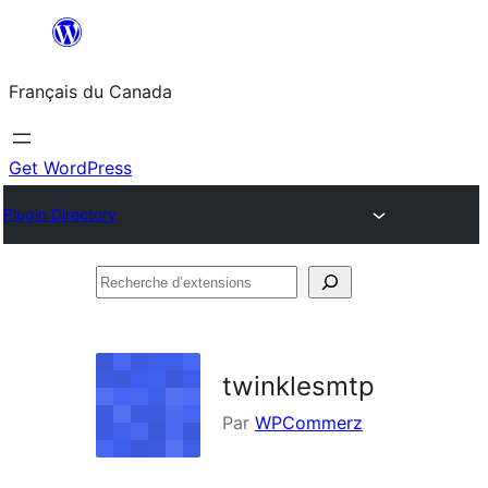
Aller
au
Français du Canada
contenu
Get WordPress
Plugin Directory
Recherche
d’extensions
twinklesmtp
Par
WPCommerz