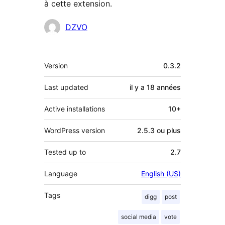
à cette extension.
Contributeurs
DZVO
Méta
Version
0.3.2
Last updated
il y a
18 années
Active installations
10+
WordPress version
2.5.3 ou plus
Tested up to
2.7
Language
English (US)
Tags
digg
post
social media
vote