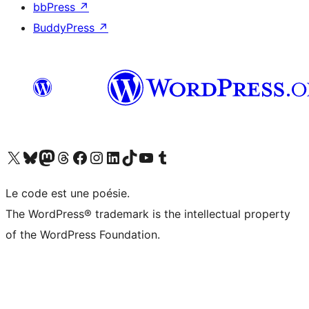
bbPress
↗
BuddyPress
↗
Visit our X (formerly Twitter) account
Visitez notre compte Bluesky
Visit our Mastodon account
Visitez notre compte Threads
Visit our Facebook page
Visit our Instagram account
Visit our LinkedIn account
Visitez notre compte TikTok
Visit our YouTube channel
Visitez notre compte Tumblr
Le code est une poésie.
The WordPress® trademark is the intellectual property
of the WordPress Foundation.