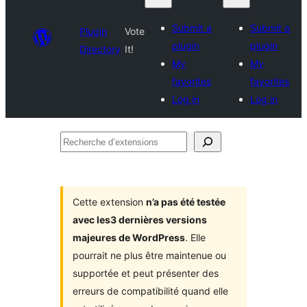
Submit a
Submit a
Plugin
Vote
plugin
plugin
Directory
It!
My
My
favorites
favorites
Log in
Log in
Recherche
d’extensions
Cette extension
n’a pas été testée
avec les3 dernières versions
majeures de WordPress
. Elle
pourrait ne plus être maintenue ou
supportée et peut présenter des
erreurs de compatibilité quand elle