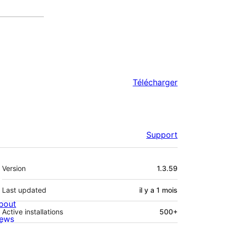
Télécharger
Support
Méta
Version
1.3.59
Last updated
il y a
1 mois
bout
Active installations
500+
ews