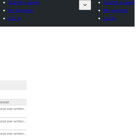
Submit a plugin
Submit a plugin
My favorites
My favorites
Log in
Log in