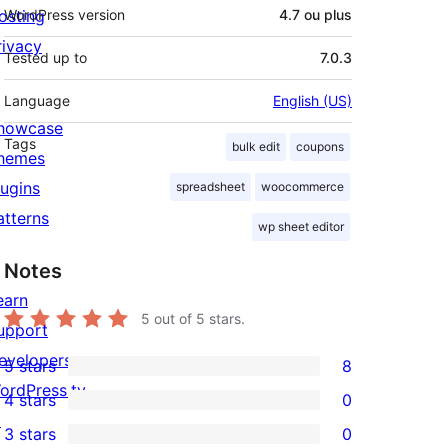
osting
WordPress version
4.7 ou plus
rivacy
Tested up to
7.0.3
Language
English (US)
howcase
Tags
bulk edit
coupons
hemes
lugins
spreadsheet
woocommerce
atterns
wp sheet editor
Notes
earn
5
out of 5 stars.
upport
evelopers
5 stars
8
8
ordPress.tv
4 stars
0
5-
0
↗
3 stars
0
star
4-
0