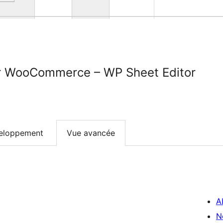
or WooCommerce – WP Sheet Editor
eloppement
Vue avancée
A
N