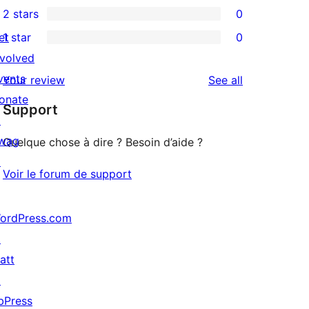
2 stars
0
reviews
star
3-
0
et
1 star
0
reviews
star
2-
0
nvolved
reviews
star
1-
vents
reviews
Your review
See all
reviews
star
onate
Support
reviews
↗
wag
Quelque chose à dire ? Besoin d’aide ?
↗
Voir le forum de support
ordPress.com
↗
att
↗
bPress