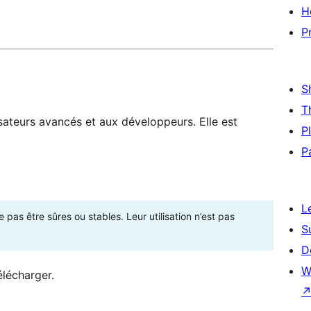
H
P
S
T
sateurs avancés et aux développeurs. Elle est
P
P
L
as être sûres ou stables. Leur utilisation n’est pas
S
D
W
élécharger.