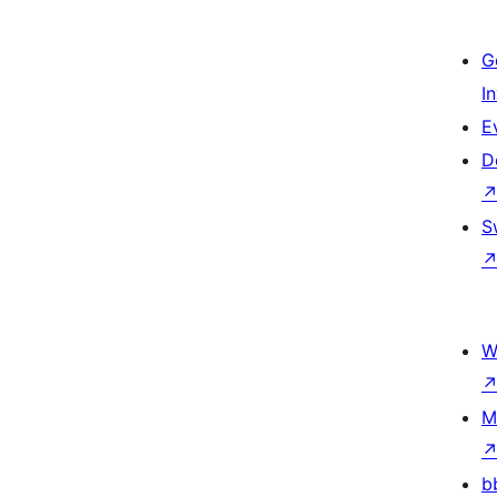
G
I
E
D
S
W
M
b