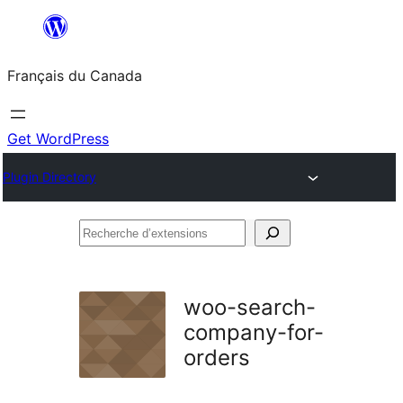
Aller
au
Français du Canada
contenu
Get WordPress
Plugin Directory
Recherche
d’extensions
woo-search-
company-for-
orders