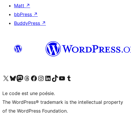
Matt
↗
bbPress
↗
BuddyPress
↗
Visit our X (formerly Twitter) account
Visitez notre compte Bluesky
Visit our Mastodon account
Visitez notre compte Threads
Visit our Facebook page
Visit our Instagram account
Visit our LinkedIn account
Visitez notre compte TikTok
Visit our YouTube channel
Visitez notre compte Tumblr
Le code est une poésie.
The WordPress® trademark is the intellectual property
of the WordPress Foundation.