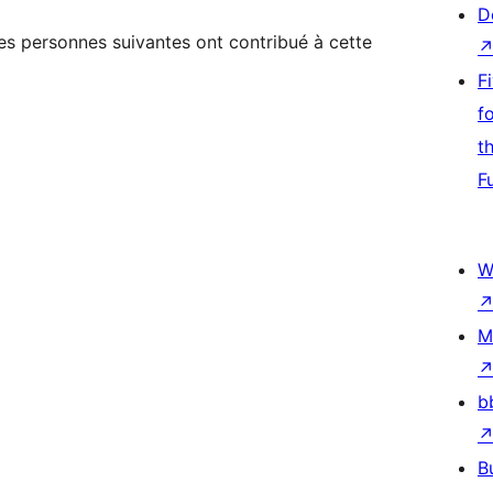
D
Les personnes suivantes ont contribué à cette
F
f
t
F
W
M
b
B