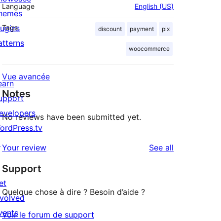
Language
English (US)
hemes
lugins
Tags
discount
payment
pix
atterns
woocommerce
Vue avancée
earn
Notes
upport
evelopers
No reviews have been submitted yet.
ordPress.tv
↗
reviews
Your review
See all
Support
et
Quelque chose à dire ? Besoin d’aide ?
nvolved
vents
Voir le forum de support