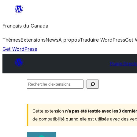
Aller
au
Français du Canada
contenu
Thèmes
Extensions
News
À propos
Traduire WordPress
Get 
Get WordPress
Plugin Direct
Recherche
d’extensions
Cette extension
n’a pas été testée avec les3 dern
de compatibilité quand elle est utilisée avec des ve