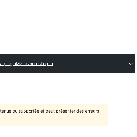
a plugin
My favorites
Log in
intenue ou supportée et peut présenter des erreurs