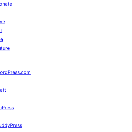
onate
↗
ive
or
he
uture
ordPress.com
↗
att
↗
bPress
↗
uddyPress