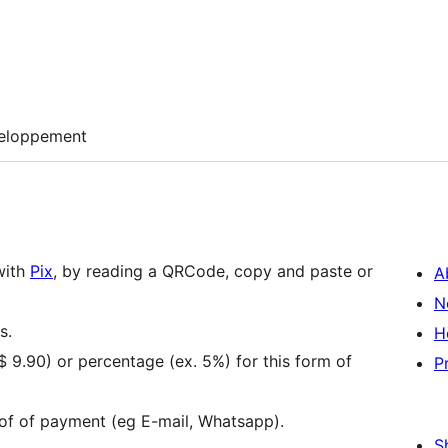
eloppement
with
Pix
, by reading a QRCode, copy and paste or
A
N
s.
H
$ 9.90) or percentage (ex. 5%) for this form of
P
oof of payment (eg E-mail, Whatsapp).
S