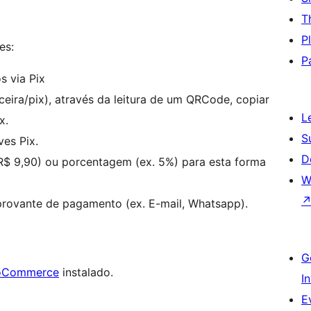
T
P
es:
P
s via Pix
ceira/pix), através da leitura de um QRCode, copiar
L
x.
S
ves Pix.
D
R$ 9,90) ou porcentagem (ex. 5%) para esta forma
W
rovante de pagamento (ex. E-mail, Whatsapp).
G
Commerce
instalado.
I
E