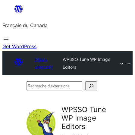
Aller
au
Français du Canada
contenu
Get WordPress
Plugin
WPSSO Tune WP Image
Directory
Editors
Recherche
d’extensions
WPSSO Tune
WP Image
Editors