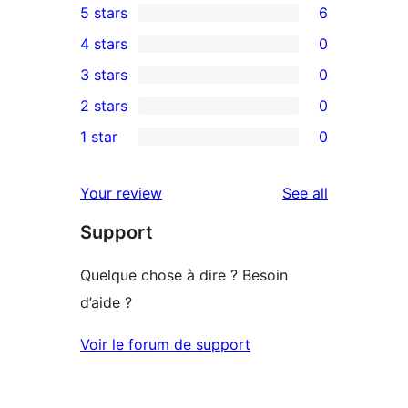
5 stars
6
6
4 stars
0
5-
0
3 stars
0
star
4-
0
2 stars
0
reviews
star
3-
0
1 star
0
reviews
star
2-
0
reviews
star
1-
reviews
Your review
See all
reviews
star
Support
reviews
Quelque chose à dire ? Besoin
d’aide ?
Voir le forum de support