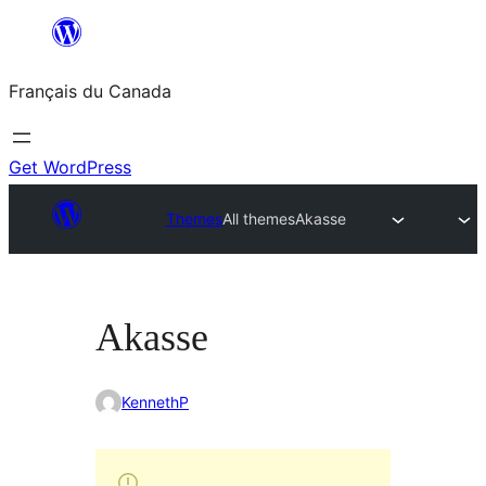
Aller
au
Français du Canada
contenu
Get WordPress
Themes
All themes
Akasse
Akasse
KennethP