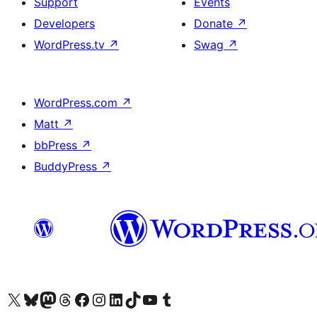
Support
Events
Developers
Donate
↗
WordPress.tv
↗
Swag
↗
WordPress.com
↗
Matt
↗
bbPress
↗
BuddyPress
↗
Visit our X (formerly Twitter) account
Visitez notre compte Bluesky
Visit our Mastodon account
Visitez notre compte Threads
Visit our Facebook page
Visit our Instagram account
Visit our LinkedIn account
Visitez notre compte TikTok
Visit our YouTube channel
Visitez notre compte Tumblr