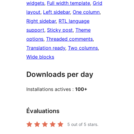
widgets
, 
Full width template
, 
Grid
layout
, 
Left sidebar
, 
One column
, 
Right sidebar
, 
RTL language
support
, 
Sticky post
, 
Theme
options
, 
Threaded comments
, 
Translation ready
, 
Two columns
, 
Wide blocks
Downloads per day
Installations actives :
100+
Évaluations
5
out of 5 stars.