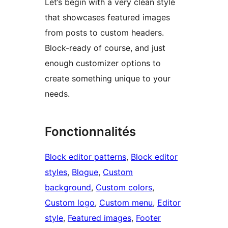
Let’s begin with a very clean style
that showcases featured images
from posts to custom headers.
Block-ready of course, and just
enough customizer options to
create something unique to your
needs.
Fonctionnalités
Block editor patterns
, 
Block editor
styles
, 
Blogue
, 
Custom
background
, 
Custom colors
, 
Custom logo
, 
Custom menu
, 
Editor
style
, 
Featured images
, 
Footer