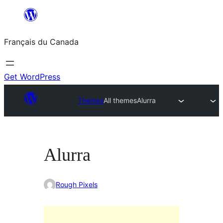
Aller
au
Français du Canada
contenu
Get WordPress
Themes
All themes
Alurra
Alurra
Rough Pixels