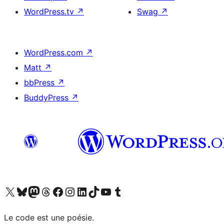
WordPress.tv
↗
Swag
↗
WordPress.com
↗
Matt
↗
bbPress
↗
BuddyPress
↗
Visit our X (formerly Twitter) account
Visitez notre compte Bluesky
Visit our Mastodon account
Visitez notre compte Threads
Visit our Facebook page
Visit our Instagram account
Visit our LinkedIn account
Visitez notre compte TikTok
Visit our YouTube channel
Visitez notre compte Tumblr
Le code est une poésie.