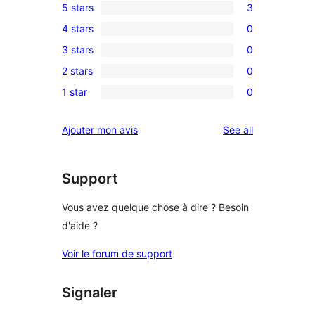
5 stars
3
3
4 stars
0
5-
0
3 stars
0
star
4-
0
reviews
2 stars
0
star
3-
0
reviews
1 star
0
star
2-
0
reviews
star
1-
reviews
Ajouter mon avis
See all
reviews
star
reviews
Support
Vous avez quelque chose à dire ? Besoin
d'aide ?
Voir le forum de support
Signaler