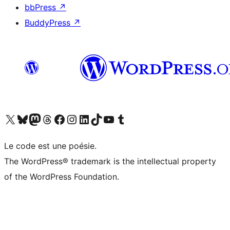
bbPress
↗
BuddyPress
↗
Visit our X (formerly Twitter) account
Visitez notre compte Bluesky
Visit our Mastodon account
Visitez notre compte Threads
Visit our Facebook page
Visit our Instagram account
Visit our LinkedIn account
Visitez notre compte TikTok
Visit our YouTube channel
Visitez notre compte Tumblr
Le code est une poésie.
The WordPress® trademark is the intellectual property
of the WordPress Foundation.