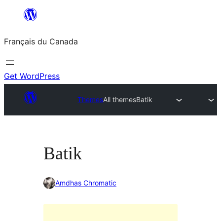
Aller
au
Français du Canada
contenu
Get WordPress
Themes
All themes
Batik
Batik
Amdhas Chromatic