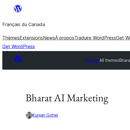
Aller
au
Français du Canada
contenu
Thèmes
Extensions
News
À propos
Traduire WordPress
Get W
Get WordPress
Themes
All themes
Bhara
Bharat AI Marketing
Kunjan Gohel