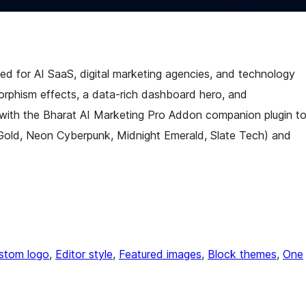
ed for AI SaaS, digital marketing agencies, and technology
orphism effects, a data-rich dashboard hero, and
 with the Bharat AI Marketing Pro Addon companion plugin t
y Gold, Neon Cyberpunk, Midnight Emerald, Slate Tech) and
stom logo
, 
Editor style
, 
Featured images
, 
Block themes
, 
One