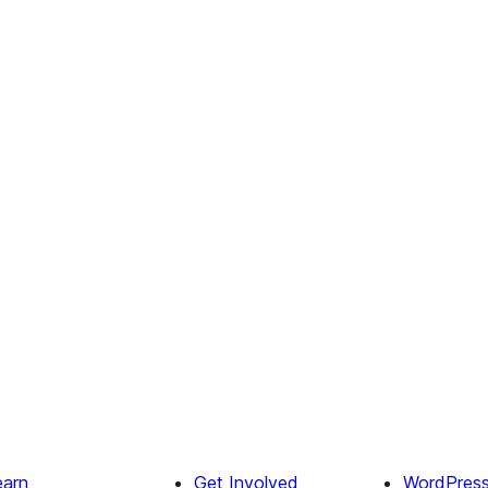
earn
Get Involved
WordPres