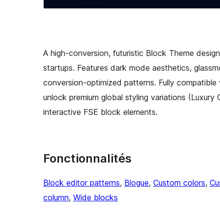
A high-conversion, futuristic Block Theme design
startups. Features dark mode aesthetics, glassm
conversion-optimized patterns. Fully compatible
unlock premium global styling variations (Luxur
interactive FSE block elements.
Fonctionnalités
Block editor patterns
, 
Blogue
, 
Custom colors
, 
Cu
column
, 
Wide blocks