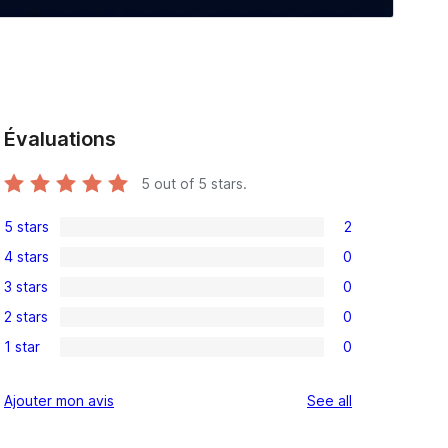
Évaluations
o
5
out of 5 stars.
5 stars
2
2
4 stars
0
5-
0
3 stars
0
star
4-
0
reviews
2 stars
0
star
3-
0
reviews
1 star
0
star
2-
0
reviews
star
1-
reviews
Ajouter mon avis
See all
reviews
star
reviews