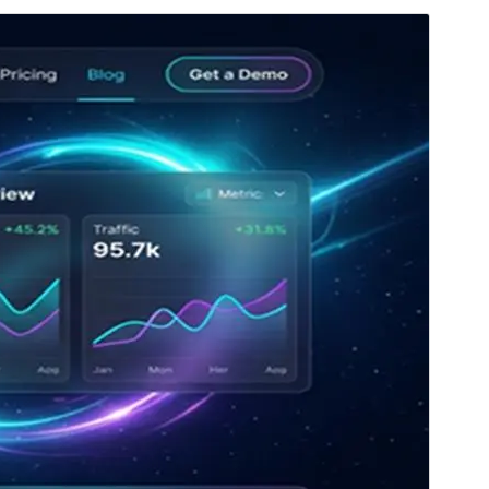
Aperçu
Télécharger
Version
2.1.1
Last updated
18 juillet 2026
Active installations
200+
WordPress version
6.4
PHP version
7.4