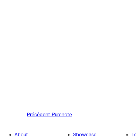
Précédent
Purenote
About
Showcase
L