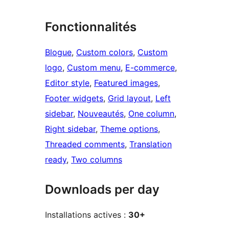
Fonctionnalités
Blogue
, 
Custom colors
, 
Custom
logo
, 
Custom menu
, 
E-commerce
, 
Editor style
, 
Featured images
, 
Footer widgets
, 
Grid layout
, 
Left
sidebar
, 
Nouveautés
, 
One column
, 
Right sidebar
, 
Theme options
, 
Threaded comments
, 
Translation
ready
, 
Two columns
Downloads per day
Installations actives :
30+