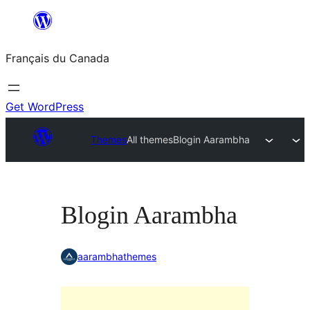
Aller
au
Français du Canada
contenu
Get WordPress
Themes
All themes
Blogin Aarambha
Blogin Aarambha
aarambhathemes