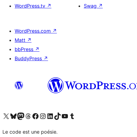
WordPress.tv
↗
Swag
↗
WordPress.com
↗
Matt
↗
bbPress
↗
BuddyPress
↗
Visit our X (formerly Twitter) account
Visitez notre compte Bluesky
Visit our Mastodon account
Visitez notre compte Threads
Visit our Facebook page
Visit our Instagram account
Visit our LinkedIn account
Visitez notre compte TikTok
Visit our YouTube channel
Visitez notre compte Tumblr
Le code est une poésie.