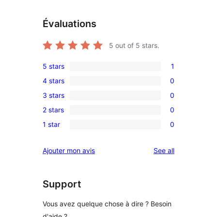
Évaluations
5
out of 5 stars.
5 stars
1
1
4 stars
0
5-
0
3 stars
0
star
4-
0
review
2 stars
0
star
3-
0
reviews
1 star
0
star
2-
0
reviews
star
1-
reviews
Ajouter mon avis
See all
reviews
star
reviews
Support
Vous avez quelque chose à dire ? Besoin
d'aide ?