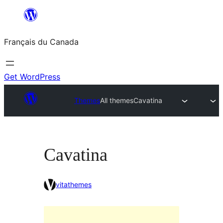
Aller
au
Français du Canada
contenu
Get WordPress
Themes
All themes
Cavatina
Cavatina
vitathemes