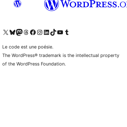
Visit our X (formerly Twitter) account
Visitez notre compte Bluesky
Visit our Mastodon account
Visitez notre compte Threads
Visit our Facebook page
Visit our Instagram account
Visit our LinkedIn account
Visitez notre compte TikTok
Visit our YouTube channel
Visitez notre compte Tumblr
Le code est une poésie.
The WordPress® trademark is the intellectual property
of the WordPress Foundation.