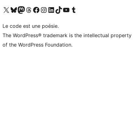
Visit our X (formerly Twitter) account
Visitez notre compte Bluesky
Visit our Mastodon account
Visitez notre compte Threads
Visit our Facebook page
Visit our Instagram account
Visit our LinkedIn account
Visitez notre compte TikTok
Visit our YouTube channel
Visitez notre compte Tumblr
Le code est une poésie.
The WordPress® trademark is the intellectual property
of the WordPress Foundation.