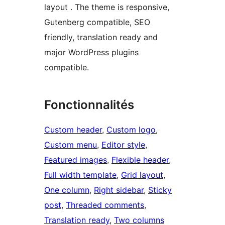
layout . The theme is responsive,
Gutenberg compatible, SEO
friendly, translation ready and
major WordPress plugins
compatible.
Fonctionnalités
Custom header
, 
Custom logo
, 
Custom menu
, 
Editor style
, 
Featured images
, 
Flexible header
, 
Full width template
, 
Grid layout
, 
One column
, 
Right sidebar
, 
Sticky
post
, 
Threaded comments
, 
Translation ready
, 
Two columns