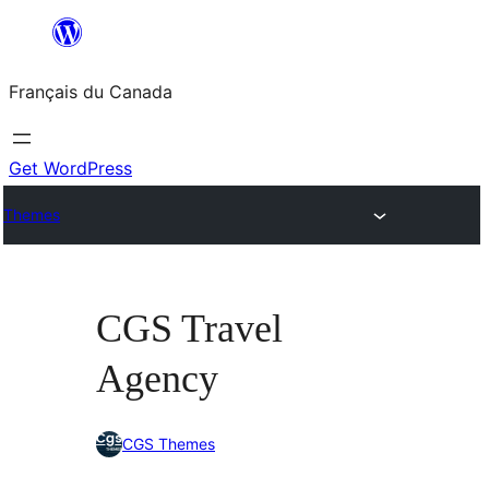
Aller
au
Français du Canada
contenu
Get WordPress
Themes
CGS Travel
Agency
CGS Themes