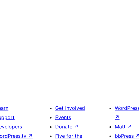
earn
Get Involved
WordPres
upport
Events
↗
evelopers
Donate
↗
Matt
↗
ordPress.tv
↗
Five for the
bbPress