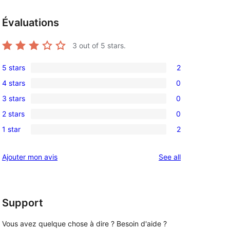
Évaluations
3
out of 5 stars.
5 stars
2
2
4 stars
0
5-
0
3 stars
0
star
4-
0
reviews
2 stars
0
star
3-
0
reviews
1 star
2
star
2-
2
reviews
star
1-
reviews
Ajouter mon avis
See all
reviews
star
reviews
Support
Vous avez quelque chose à dire ? Besoin d'aide ?