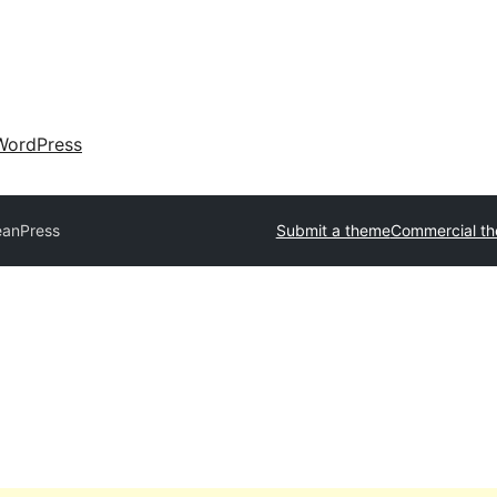
WordPress
eanPress
Submit a theme
Commercial t