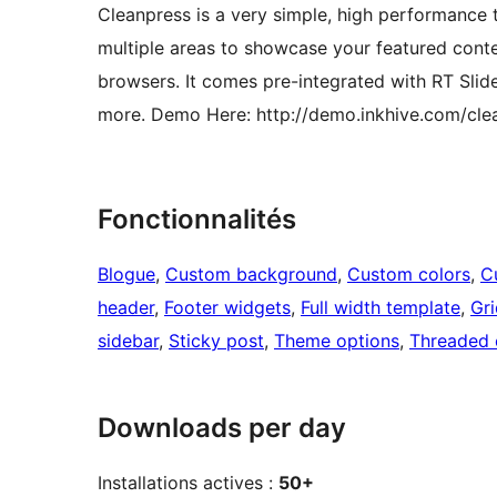
Cleanpress is a very simple, high performance
multiple areas to showcase your featured content
browsers. It comes pre-integrated with RT Slide
more. Demo Here: http://demo.inkhive.com/cle
Fonctionnalités
Blogue
, 
Custom background
, 
Custom colors
, 
C
header
, 
Footer widgets
, 
Full width template
, 
Gri
sidebar
, 
Sticky post
, 
Theme options
, 
Threaded
Downloads per day
Installations actives :
50+