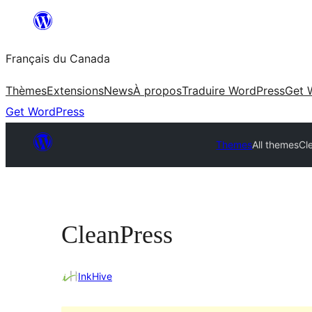
Aller
au
Français du Canada
contenu
Thèmes
Extensions
News
À propos
Traduire WordPress
Get 
Get WordPress
Themes
All themes
Cl
CleanPress
InkHive