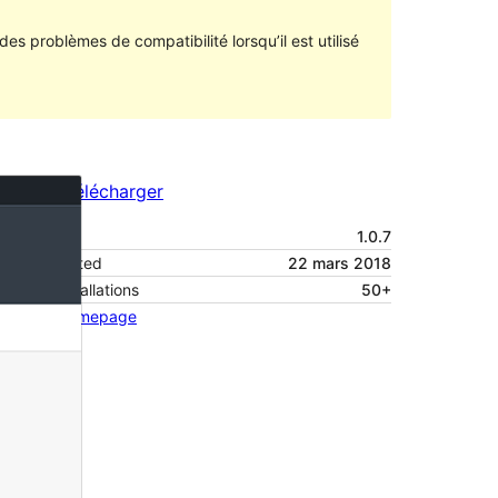
des problèmes de compatibilité lorsqu’il est utilisé
Aperçu
Télécharger
Version
1.0.7
Last updated
22 mars 2018
Active installations
50+
Theme homepage