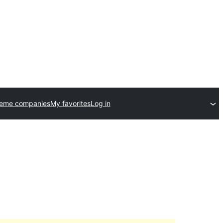
heme companies
My favorites
Log in