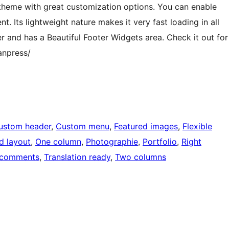
 theme with great customization options. You can enable
. Its lightweight nature makes it very fast loading in all
r and has a Beautiful Footer Widgets area. Check it out for
anpress/
ustom header
, 
Custom menu
, 
Featured images
, 
Flexible
d layout
, 
One column
, 
Photographie
, 
Portfolio
, 
Right
 comments
, 
Translation ready
, 
Two columns