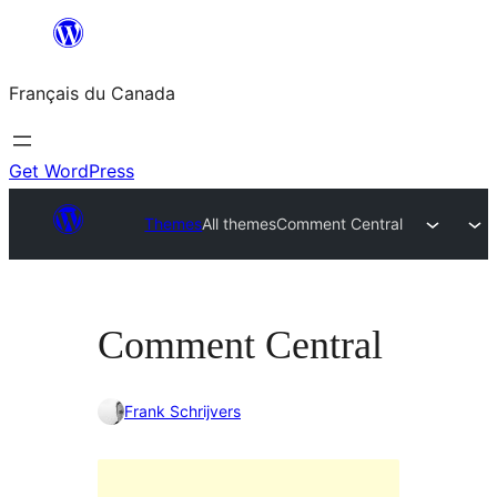
Aller
au
Français du Canada
contenu
Get WordPress
Themes
All themes
Comment Central
Comment Central
Frank Schrijvers