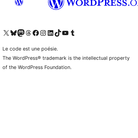
Visit our X (formerly Twitter) account
Visitez notre compte Bluesky
Visit our Mastodon account
Visitez notre compte Threads
Visit our Facebook page
Visit our Instagram account
Visit our LinkedIn account
Visitez notre compte TikTok
Visit our YouTube channel
Visitez notre compte Tumblr
Le code est une poésie.
The WordPress® trademark is the intellectual property
of the WordPress Foundation.