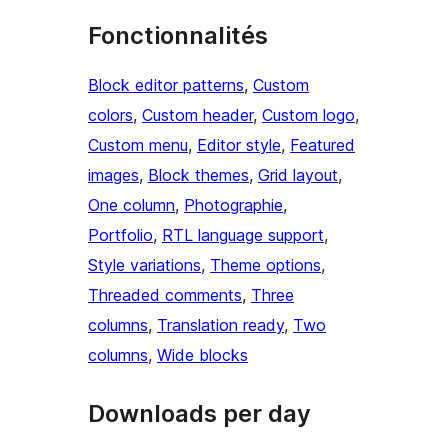
Fonctionnalités
Block editor patterns
, 
Custom
colors
, 
Custom header
, 
Custom logo
, 
Custom menu
, 
Editor style
, 
Featured
images
, 
Block themes
, 
Grid layout
, 
One column
, 
Photographie
, 
Portfolio
, 
RTL language support
, 
Style variations
, 
Theme options
, 
Threaded comments
, 
Three
columns
, 
Translation ready
, 
Two
columns
, 
Wide blocks
Downloads per day