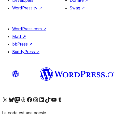
Developers
Donate
↗
WordPress.tv
↗
Swag
↗
WordPress.com
↗
Matt
↗
bbPress
↗
BuddyPress
↗
Visit our X (formerly Twitter) account
Visitez notre compte Bluesky
Visit our Mastodon account
Visitez notre compte Threads
Visit our Facebook page
Visit our Instagram account
Visit our LinkedIn account
Visitez notre compte TikTok
Visit our YouTube channel
Visitez notre compte Tumblr
Le code est une poésie.