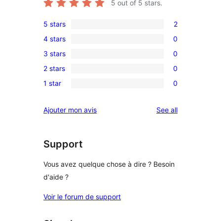
5
out of 5 stars.
5 stars
2
2
4 stars
0
5-
0
3 stars
0
star
4-
0
reviews
2 stars
0
star
3-
0
reviews
1 star
0
star
2-
0
reviews
star
1-
reviews
Ajouter mon avis
See all
reviews
star
reviews
Support
Vous avez quelque chose à dire ? Besoin
d'aide ?
Voir le forum de support