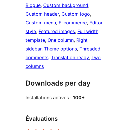
Blogue
, 
Custom background
, 
Custom header
, 
Custom logo
, 
Custom menu
, 
E-commerce
, 
Editor
style
, 
Featured images
, 
Full width
template
, 
One column
, 
Right
sidebar
, 
Theme options
, 
Threaded
comments
, 
Translation ready
, 
Two
columns
Downloads per day
Installations actives :
100+
Évaluations