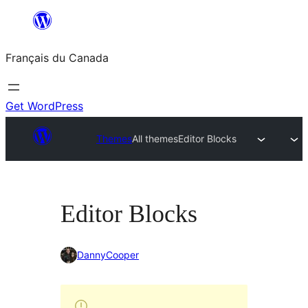
Aller
au
Français du Canada
contenu
Get WordPress
Themes
All themes
Editor Blocks
Editor Blocks
DannyCooper