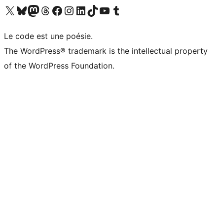
Visit our X (formerly Twitter) account
Visitez notre compte Bluesky
Visit our Mastodon account
Visitez notre compte Threads
Visit our Facebook page
Visit our Instagram account
Visit our LinkedIn account
Visitez notre compte TikTok
Visit our YouTube channel
Visitez notre compte Tumblr
Le code est une poésie.
The WordPress® trademark is the intellectual property
of the WordPress Foundation.