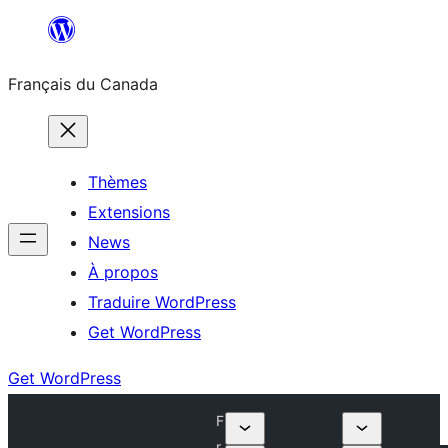
Aller
au
Français du Canada
contenu
Thèmes
Extensions
News
À propos
Traduire WordPress
Get WordPress
Get WordPress
F
r