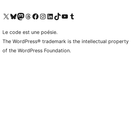
Visit our X (formerly Twitter) account
Visitez notre compte Bluesky
Visit our Mastodon account
Visitez notre compte Threads
Visit our Facebook page
Visit our Instagram account
Visit our LinkedIn account
Visitez notre compte TikTok
Visit our YouTube channel
Visitez notre compte Tumblr
Le code est une poésie.
The WordPress® trademark is the intellectual property
of the WordPress Foundation.