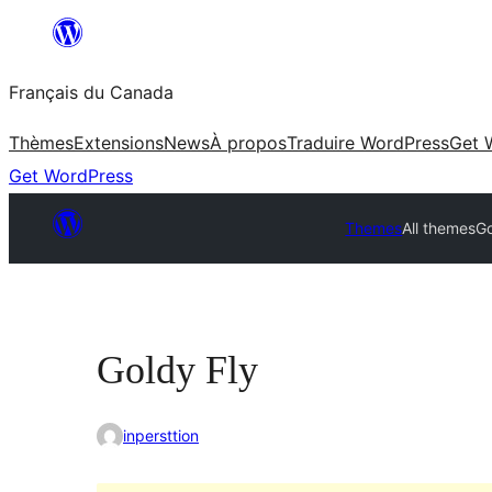
Aller
au
Français du Canada
contenu
Thèmes
Extensions
News
À propos
Traduire WordPress
Get 
Get WordPress
Themes
All themes
Go
Goldy Fly
inpersttion