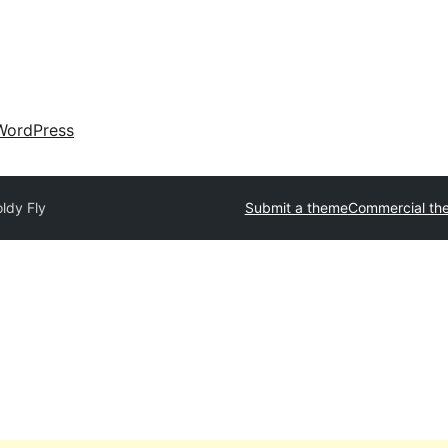
WordPress
ldy Fly
Submit a theme
Commercial th