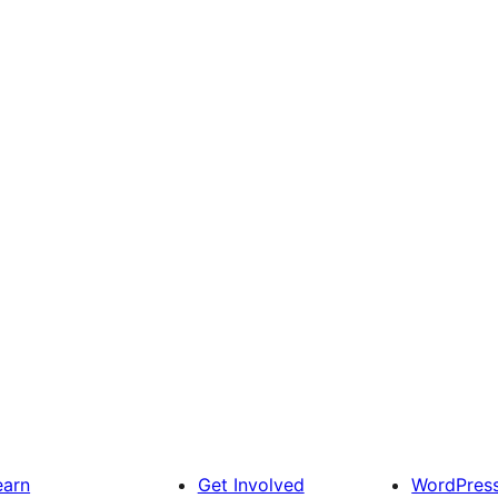
earn
Get Involved
WordPres