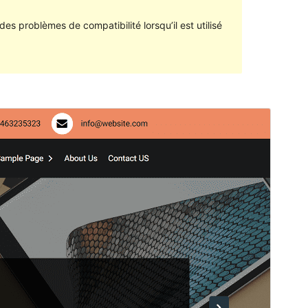
des problèmes de compatibilité lorsqu’il est utilisé
Aperçu
Télécharger
C’est un thème-enfant de
Goldy Mex
.
Version
1.0.7
Last updated
8 juin 2023
Active installations
10+
PHP version
7.0
Theme homepage