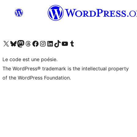
Visit our X (formerly Twitter) account
Visitez notre compte Bluesky
Visit our Mastodon account
Visitez notre compte Threads
Visit our Facebook page
Visit our Instagram account
Visit our LinkedIn account
Visitez notre compte TikTok
Visit our YouTube channel
Visitez notre compte Tumblr
Le code est une poésie.
The WordPress® trademark is the intellectual property
of the WordPress Foundation.