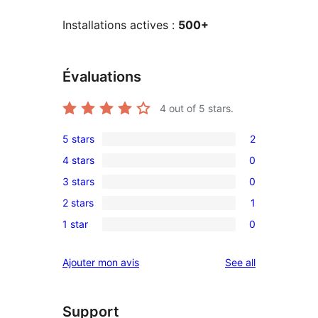
Installations actives :
500+
Évaluations
4
out of 5 stars.
5 stars
2
2
4 stars
0
5-
0
3 stars
0
star
4-
0
reviews
2 stars
1
star
3-
1
reviews
1 star
0
star
2-
0
reviews
star
1-
reviews
Ajouter mon avis
See all
review
star
reviews
Support