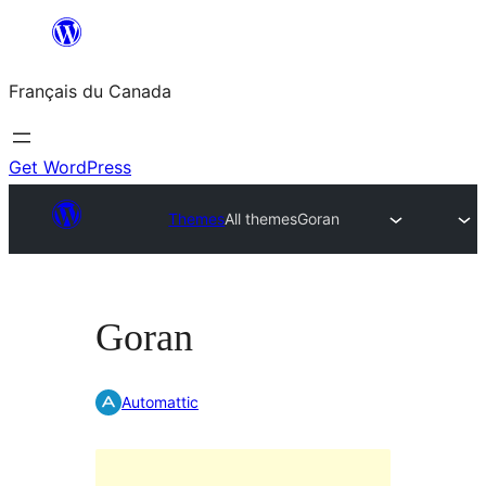
Aller
au
Français du Canada
contenu
Get WordPress
Themes
All themes
Goran
Goran
Automattic