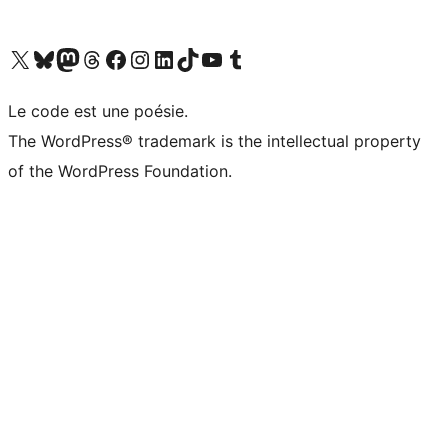
Visit our X (formerly Twitter) account
Visitez notre compte Bluesky
Visit our Mastodon account
Visitez notre compte Threads
Visit our Facebook page
Visit our Instagram account
Visit our LinkedIn account
Visitez notre compte TikTok
Visit our YouTube channel
Visitez notre compte Tumblr
Le code est une poésie.
The WordPress® trademark is the intellectual property
of the WordPress Foundation.