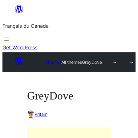
Aller
au
Français du Canada
contenu
Get WordPress
Themes
All themes
GreyDove
GreyDove
Pritam