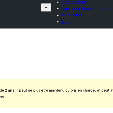
Submit a theme
Commercial theme companies
My favorites
Log in
 de 2 ans
. Il peut ne plus être maintenu ou pris en charge, et peut a
ss.