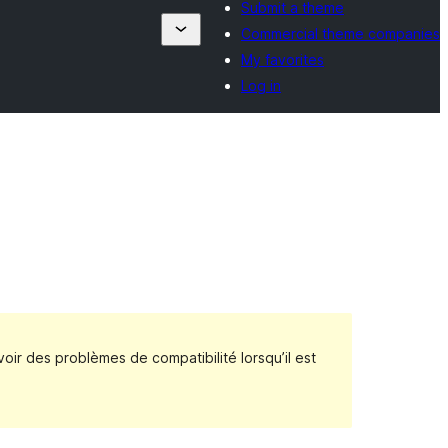
Submit a theme
Commercial theme companies
My favorites
Log in
voir des problèmes de compatibilité lorsqu’il est