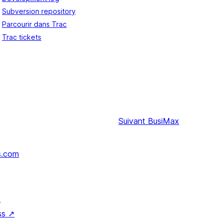
Subversion repository
Parcourir dans Trac
Trac tickets
Suivant
BusiMax
s.com
↗
ss
↗