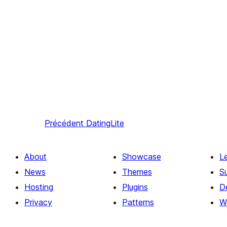
Précédent
DatingLite
About
Showcase
L
News
Themes
S
Hosting
Plugins
D
Privacy
Patterns
W