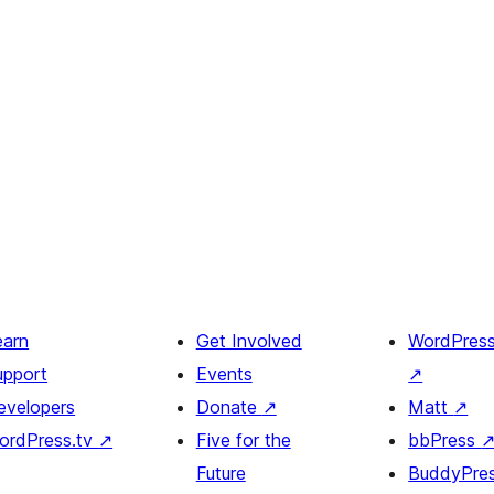
earn
Get Involved
WordPres
upport
Events
↗
evelopers
Donate
↗
Matt
↗
ordPress.tv
↗
Five for the
bbPress
Future
BuddyPre