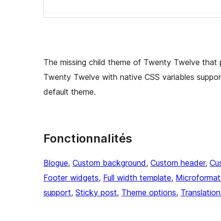
The missing child theme of Twenty Twelve that p
Twenty Twelve with native CSS variables suppor
default theme.
Fonctionnalités
Blogue
, 
Custom background
, 
Custom header
, 
Cu
Footer widgets
, 
Full width template
, 
Microformat
support
, 
Sticky post
, 
Theme options
, 
Translatio