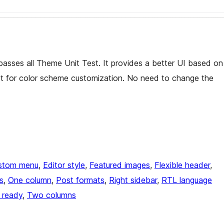
asses all Theme Unit Test. It provides a better UI based on
t for color scheme customization. No need to change the
stom menu
, 
Editor style
, 
Featured images
, 
Flexible header
, 
s
, 
One column
, 
Post formats
, 
Right sidebar
, 
RTL language
n ready
, 
Two columns