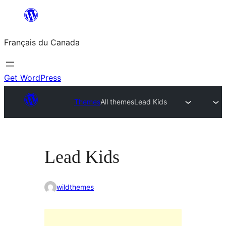
Aller
au
Français du Canada
contenu
Get WordPress
Themes
All themes
Lead Kids
Lead Kids
wildthemes