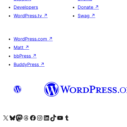
Developers
Donate
↗
WordPress.tv
↗
Swag
↗
WordPress.com
↗
Matt
↗
bbPress
↗
BuddyPress
↗
Visit our X (formerly Twitter) account
Visitez notre compte Bluesky
Visit our Mastodon account
Visitez notre compte Threads
Visit our Facebook page
Visit our Instagram account
Visit our LinkedIn account
Visitez notre compte TikTok
Visit our YouTube channel
Visitez notre compte Tumblr