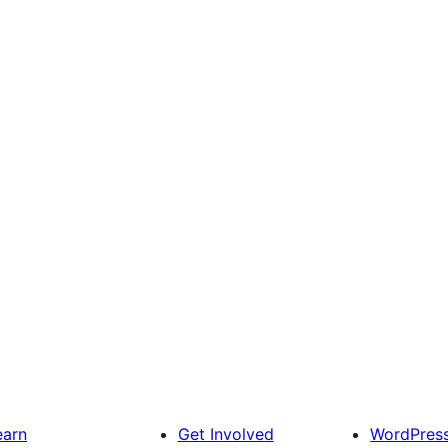
earn
Get Involved
WordPres