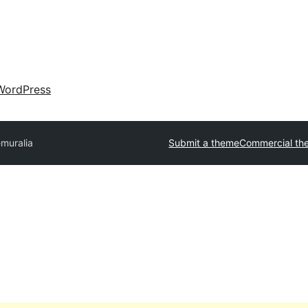
WordPress
muralia
Submit a theme
Commercial th