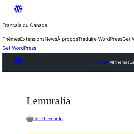
Aller
au
Français du Canada
contenu
Thèmes
Extensions
News
À propos
Traduire WordPress
Get 
Get WordPress
Themes
All themes
Le
Lemuralia
José Leonardo