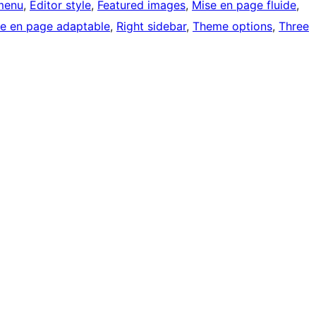
menu
, 
Editor style
, 
Featured images
, 
Mise en page fluide
, 
e en page adaptable
, 
Right sidebar
, 
Theme options
, 
Three