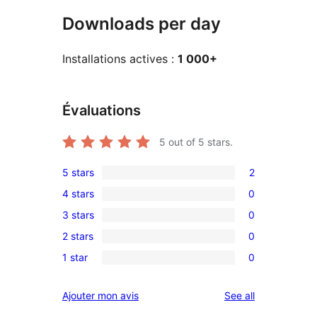
Downloads per day
Installations actives :
1 000+
Évaluations
5
out of 5 stars.
5 stars
2
2
4 stars
0
5-
0
3 stars
0
star
4-
0
reviews
2 stars
0
star
3-
0
reviews
1 star
0
star
2-
0
reviews
star
1-
reviews
Ajouter mon avis
See all
reviews
star