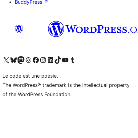
BuddyPress
↗
Visit our X (formerly Twitter) account
Visitez notre compte Bluesky
Visit our Mastodon account
Visitez notre compte Threads
Visit our Facebook page
Visit our Instagram account
Visit our LinkedIn account
Visitez notre compte TikTok
Visit our YouTube channel
Visitez notre compte Tumblr
Le code est une poésie.
The WordPress® trademark is the intellectual property
of the WordPress Foundation.