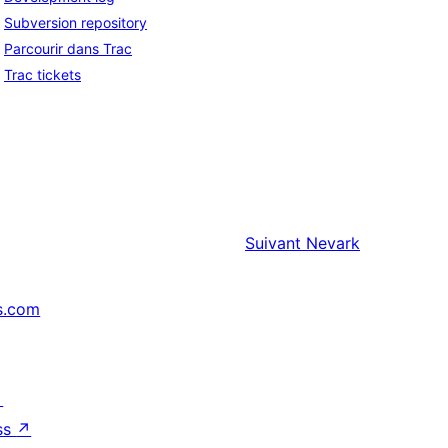
Subversion repository
Parcourir dans Trac
Trac tickets
Suivant
Nevark
s.com
↗
ss
↗