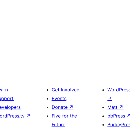
earn
Get Involved
WordPres
upport
Events
↗
evelopers
Donate
↗
Matt
↗
ordPress.tv
↗
Five for the
bbPress
Future
BuddyPre