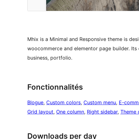
Mhix is a Minimal and Responsive theme is desig
woocommerce and elementor page builder. Its de
business, portfolio.
Fonctionnalités
Blogue
, 
Custom colors
, 
Custom menu
, 
E-comm
Grid layout
, 
One column
, 
Right sidebar
, 
Theme 
Downloads per day