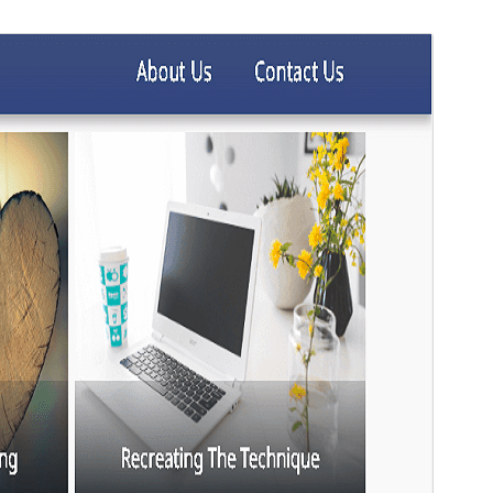
Aperçu
Télécharger
Version
1.1.90
Last updated
18 février 2024
Active installations
Moins de 10
WordPress version
4.7
PHP version
7.0
Theme homepage