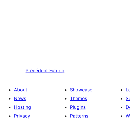
Précédent
Futurio
About
Showcase
L
News
Themes
S
Hosting
Plugins
D
Privacy
Patterns
W