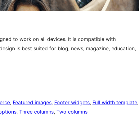
ned to work on all devices. It is compatible with
sign is best suited for blog, news, magazine, education,
erce
, 
Featured images
, 
Footer widgets
, 
Full width template
options
, 
Three columns
, 
Two columns