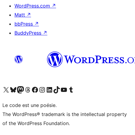
WordPress.com
↗
Matt
↗
bbPress
↗
BuddyPress
↗
Visit our X (formerly Twitter) account
Visitez notre compte Bluesky
Visit our Mastodon account
Visitez notre compte Threads
Visit our Facebook page
Visit our Instagram account
Visit our LinkedIn account
Visitez notre compte TikTok
Visit our YouTube channel
Visitez notre compte Tumblr
Le code est une poésie.
The WordPress® trademark is the intellectual property
of the WordPress Foundation.