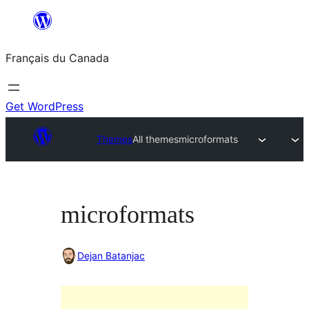
Aller
au
Français du Canada
contenu
Get WordPress
Themes
All themes
microformats
microformats
Dejan Batanjac