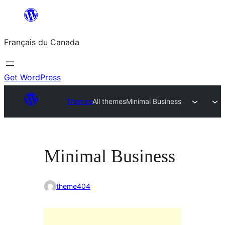
Aller
au
Français du Canada
contenu
Get WordPress
Themes
All themes
Minimal Business
Minimal Business
theme404