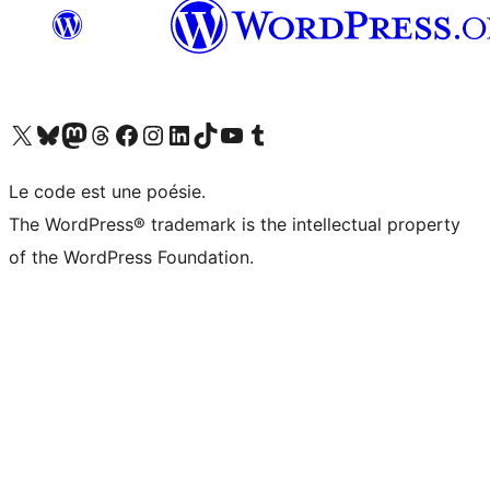
Visit our X (formerly Twitter) account
Visitez notre compte Bluesky
Visit our Mastodon account
Visitez notre compte Threads
Visit our Facebook page
Visit our Instagram account
Visit our LinkedIn account
Visitez notre compte TikTok
Visit our YouTube channel
Visitez notre compte Tumblr
Le code est une poésie.
The WordPress® trademark is the intellectual property
of the WordPress Foundation.