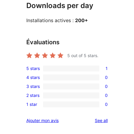
Downloads per day
Installations actives :
200+
Évaluations
5
out of 5 stars.
5 stars
1
1
4 stars
0
5-
0
3 stars
0
star
4-
0
review
2 stars
0
star
3-
0
reviews
1 star
0
star
2-
0
reviews
star
1-
reviews
Ajouter mon avis
See all
reviews
star
reviews