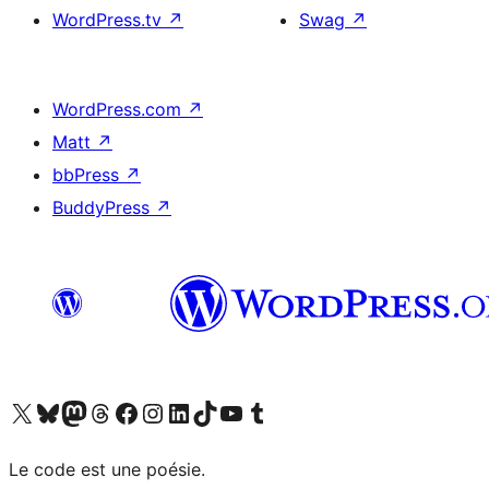
WordPress.tv
↗
Swag
↗
WordPress.com
↗
Matt
↗
bbPress
↗
BuddyPress
↗
Visit our X (formerly Twitter) account
Visitez notre compte Bluesky
Visit our Mastodon account
Visitez notre compte Threads
Visit our Facebook page
Visit our Instagram account
Visit our LinkedIn account
Visitez notre compte TikTok
Visit our YouTube channel
Visitez notre compte Tumblr
Le code est une poésie.