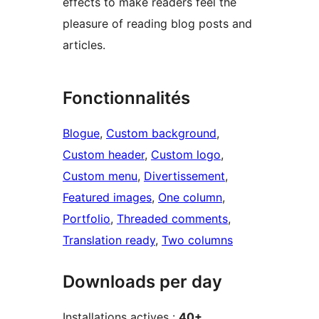
effects to make readers feel the
pleasure of reading blog posts and
articles.
Fonctionnalités
Blogue
, 
Custom background
, 
Custom header
, 
Custom logo
, 
Custom menu
, 
Divertissement
, 
Featured images
, 
One column
, 
Portfolio
, 
Threaded comments
, 
Translation ready
, 
Two columns
Downloads per day
Installations actives :
40+