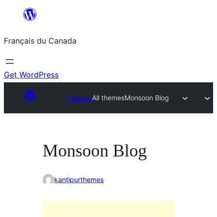
Aller
au
Français du Canada
contenu
Get WordPress
Themes
All themes
Monsoon Blog
Monsoon Blog
kantipurthemes