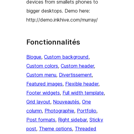
devices from smallets phones to
bigger desktops. Demo here:
http://demo.inkhive.com/murray/
Fonctionnalités
Blogue
, 
Custom background
, 
Custom colors
, 
Custom header
, 
Custom menu
, 
Divertissement
, 
Featured images
, 
Flexible header
, 
Footer widgets
, 
Full width template
, 
Grid layout
, 
Nouveautés
, 
One
column
, 
Photographie
, 
Portfolio
, 
Post formats
, 
Right sidebar
, 
Sticky
post
, 
Theme options
, 
Threaded