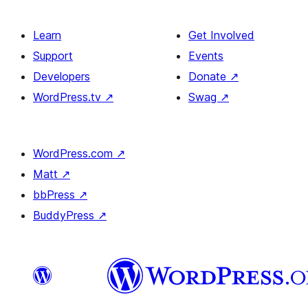
Learn
Get Involved
Support
Events
Developers
Donate
↗
WordPress.tv
↗
Swag
↗
WordPress.com
↗
Matt
↗
bbPress
↗
BuddyPress
↗