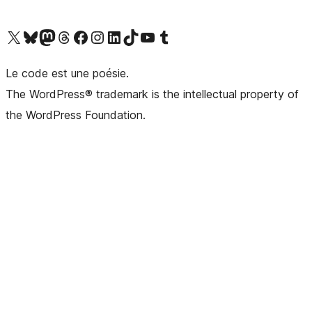
Visit our X (formerly Twitter) account
Visitez notre compte Bluesky
Visit our Mastodon account
Visitez notre compte Threads
Visit our Facebook page
Visit our Instagram account
Visit our LinkedIn account
Visitez notre compte TikTok
Visit our YouTube channel
Visitez notre compte Tumblr
Le code est une poésie.
The WordPress® trademark is the intellectual property of
the WordPress Foundation.