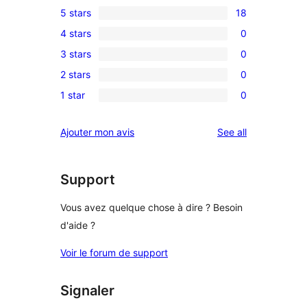
5 stars
18
18
4 stars
0
5-
0
3 stars
0
star
4-
0
reviews
2 stars
0
star
3-
0
reviews
1 star
0
star
2-
0
reviews
star
1-
reviews
Ajouter mon avis
See all
reviews
star
reviews
Support
Vous avez quelque chose à dire ? Besoin
d'aide ?
Voir le forum de support
Signaler