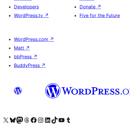
Developers
Donate
↗
WordPress.tv
↗
Five for the Future
WordPress.com
↗
Matt
↗
bbPress
↗
BuddyPress
↗
Visit our X (formerly Twitter) account
Visitez notre compte Bluesky
Visit our Mastodon account
Visitez notre compte Threads
Visit our Facebook page
Visit our Instagram account
Visit our LinkedIn account
Visitez notre compte TikTok
Visit our YouTube channel
Visitez notre compte Tumblr