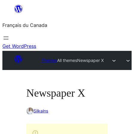
Aller
au
Français du Canada
contenu
Get WordPress
Themes
All themes
Newspaper X
Newspaper X
Silkalns