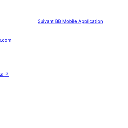
Suivant
BB Mobile Application
s.com
↗
ss
↗