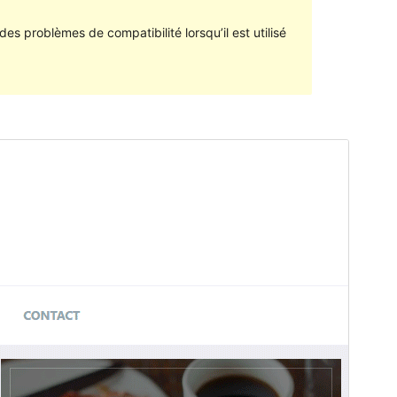
des problèmes de compatibilité lorsqu’il est utilisé
Aperçu
Télécharger
Version
1.0.50
Last updated
23 mai 2017
Active installations
100+
WordPress version
4.0
Theme homepage