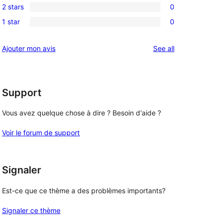
review
2 stars
0
star
3-
0
reviews
1 star
0
star
2-
0
reviews
star
1-
reviews
Ajouter mon avis
See all
reviews
star
reviews
Support
Vous avez quelque chose à dire ? Besoin d'aide ?
Voir le forum de support
Signaler
Est-ce que ce thème a des problèmes importants?
Signaler ce thème