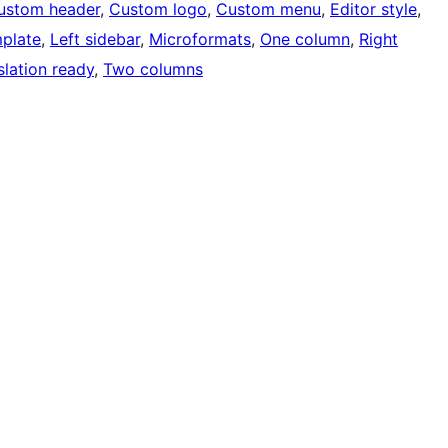
ustom header
, 
Custom logo
, 
Custom menu
, 
Editor style
, 
mplate
, 
Left sidebar
, 
Microformats
, 
One column
, 
Right
slation ready
, 
Two columns