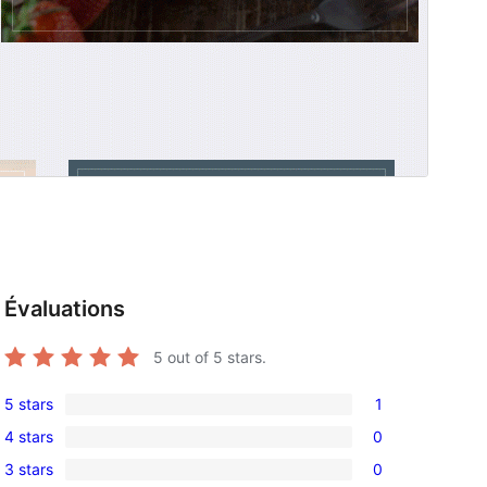
Évaluations
5
out of 5 stars.
5 stars
1
1
4 stars
0
5-
0
3 stars
0
star
4-
0