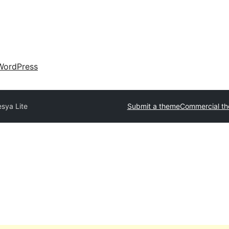
WordPress
esya Lite
Submit a theme
Commercial t