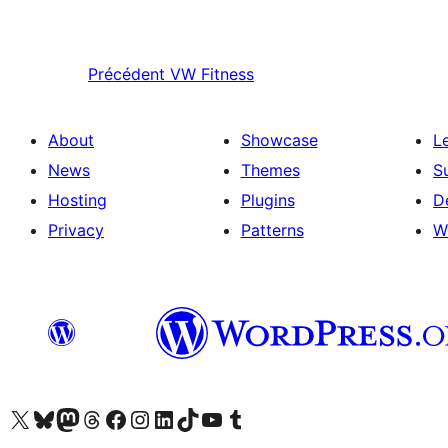
Précédent
VW Fitness
About
Showcase
L
News
Themes
S
Hosting
Plugins
D
Privacy
Patterns
W
Visit our X (formerly Twitter) account
Visitez notre compte Bluesky
Visit our Mastodon account
Visitez notre compte Threads
Visit our Facebook page
Visit our Instagram account
Visit our LinkedIn account
Visitez notre compte TikTok
Visit our YouTube channel
Visitez notre compte Tumblr