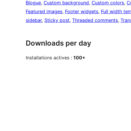
Blogue
, 
Custom background
, 
Custom colors
, 
C
Featured images
, 
Footer widgets
, 
Full width te
sidebar
, 
Sticky post
, 
Threaded comments
, 
Tran
Downloads per day
Installations actives :
100+