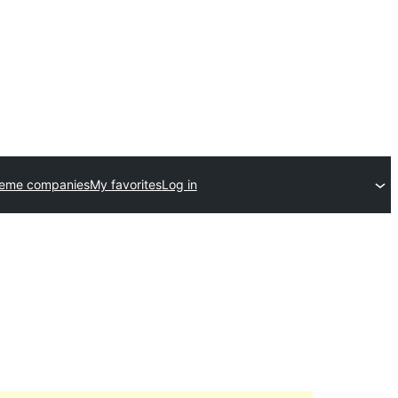
heme companies
My favorites
Log in