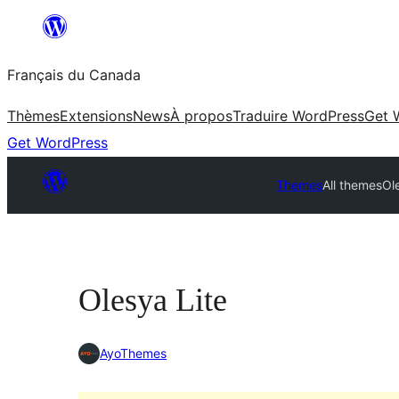
Aller
au
Français du Canada
contenu
Thèmes
Extensions
News
À propos
Traduire WordPress
Get 
Get WordPress
Themes
All themes
Ol
Olesya Lite
AyoThemes