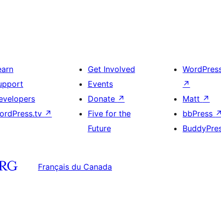
earn
Get Involved
WordPres
upport
Events
↗
evelopers
Donate
↗
Matt
↗
ordPress.tv
↗
Five for the
bbPress
Future
BuddyPre
Français du Canada