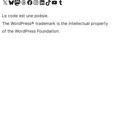
Visit our X (formerly Twitter) account
Visitez notre compte Bluesky
Visit our Mastodon account
Visitez notre compte Threads
Visit our Facebook page
Visit our Instagram account
Visit our LinkedIn account
Visitez notre compte TikTok
Visit our YouTube channel
Visitez notre compte Tumblr
Le code est une poésie.
The WordPress® trademark is the intellectual property
of the WordPress Foundation.