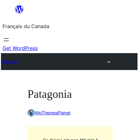
Aller
au
Français du Canada
contenu
Get WordPress
Themes
Patagonia
WpThemesPlanet