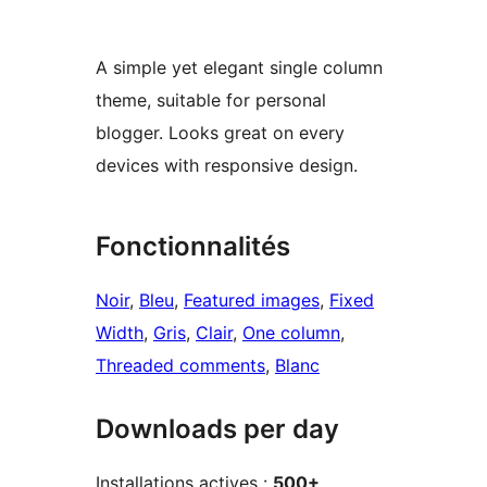
A simple yet elegant single column
theme, suitable for personal
blogger. Looks great on every
devices with responsive design.
Fonctionnalités
Noir
, 
Bleu
, 
Featured images
, 
Fixed
Width
, 
Gris
, 
Clair
, 
One column
, 
Threaded comments
, 
Blanc
Downloads per day
Installations actives :
500+