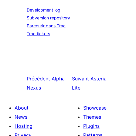
Development log
Subversion repository
Parcourir dans Trac
Trac tickets
Précédent
Alpha
Suivant
Asteria
Nexus
Lite
About
Showcase
News
Themes
Hosting
Plugins
Privacy
Patterns