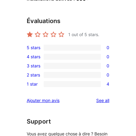
Évaluations
1
out of 5 stars.
5 stars
0
0
4 stars
0
5-
0
3 stars
0
star
4-
0
reviews
2 stars
0
star
3-
0
reviews
1 star
4
star
2-
4
reviews
star
1-
reviews
Ajouter mon avis
See all
reviews
star
reviews
Support
Vous avez quelque chose à dire ? Besoin