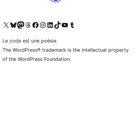
Visit our X (formerly Twitter) account
Visitez notre compte Bluesky
Visit our Mastodon account
Visitez notre compte Threads
Visit our Facebook page
Visit our Instagram account
Visit our LinkedIn account
Visitez notre compte TikTok
Visit our YouTube channel
Visitez notre compte Tumblr
Le code est une poésie.
The WordPress® trademark is the intellectual property
of the WordPress Foundation.