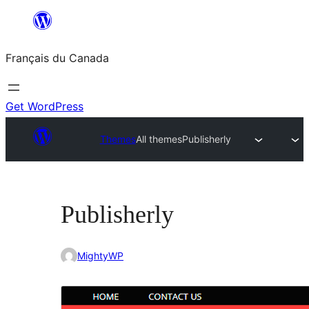
Aller
au
Français du Canada
contenu
Get WordPress
Themes
All themes
Publisherly
Publisherly
MightyWP