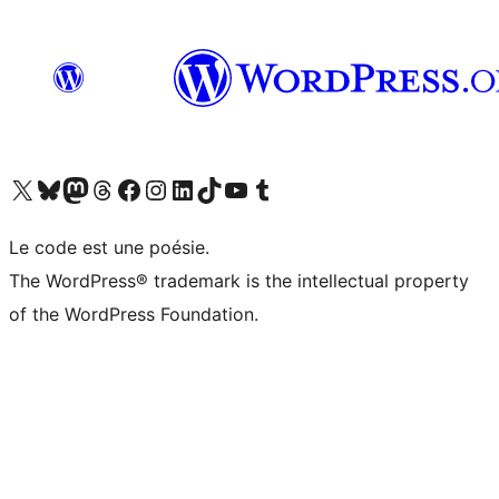
Visit our X (formerly Twitter) account
Visitez notre compte Bluesky
Visit our Mastodon account
Visitez notre compte Threads
Visit our Facebook page
Visit our Instagram account
Visit our LinkedIn account
Visitez notre compte TikTok
Visit our YouTube channel
Visitez notre compte Tumblr
Le code est une poésie.
The WordPress® trademark is the intellectual property
of the WordPress Foundation.