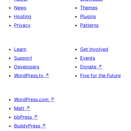
News
Themes
Hosting
Plugins
Privacy
Patterns
Learn
Get Involved
Support
Events
Developers
Donate
↗
WordPress.tv
↗
Five for the Future
WordPress.com
↗
Matt
↗
bbPress
↗
BuddyPress
↗