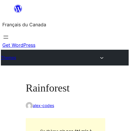
Aller
au
Français du Canada
contenu
Get WordPress
Themes
Rainforest
alex-codes