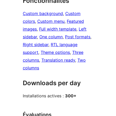
Fonctionnalités
Custom background
, 
Custom
colors
, 
Custom menu
, 
Featured
images
, 
Full width template
, 
Left
sidebar
, 
One column
, 
Post formats
, 
Right sidebar
, 
RTL language
support
, 
Theme options
, 
Three
columns
, 
Translation ready
, 
Two
columns
Downloads per day
Installations actives :
300+
Évaluations