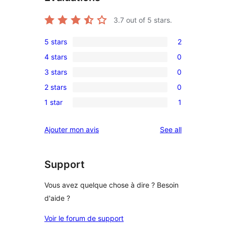
3.7
out of 5 stars.
5 stars
2
2
4 stars
0
5-
0
3 stars
0
star
4-
0
reviews
2 stars
0
star
3-
0
reviews
1 star
1
star
2-
1
reviews
star
1-
reviews
Ajouter mon avis
See all
reviews
star
review
Support
Vous avez quelque chose à dire ? Besoin
d'aide ?
Voir le forum de support