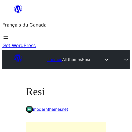
Aller
au
Français du Canada
contenu
Get WordPress
Themes
All themes
Resi
Resi
modernthemesnet