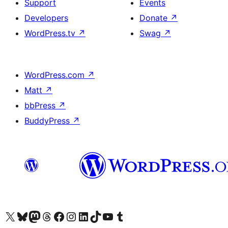
Support
Events
Developers
Donate
↗
WordPress.tv
↗
Swag
↗
WordPress.com
↗
Matt
↗
bbPress
↗
BuddyPress
↗
Visit our X (formerly Twitter) account
Visitez notre compte Bluesky
Visit our Mastodon account
Visitez notre compte Threads
Visit our Facebook page
Visit our Instagram account
Visit our LinkedIn account
Visitez notre compte TikTok
Visit our YouTube channel
Visitez notre compte Tumblr