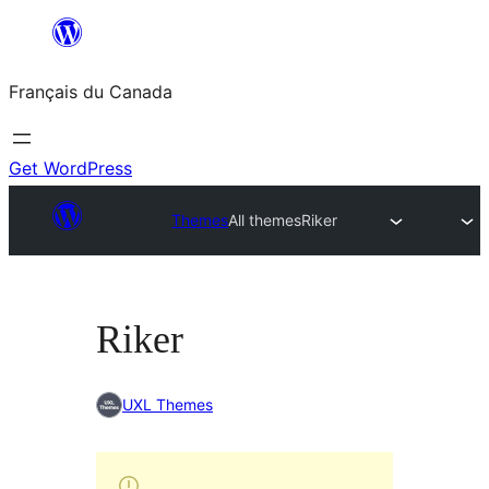
Aller
au
Français du Canada
contenu
Get WordPress
Themes
All themes
Riker
Riker
UXL Themes