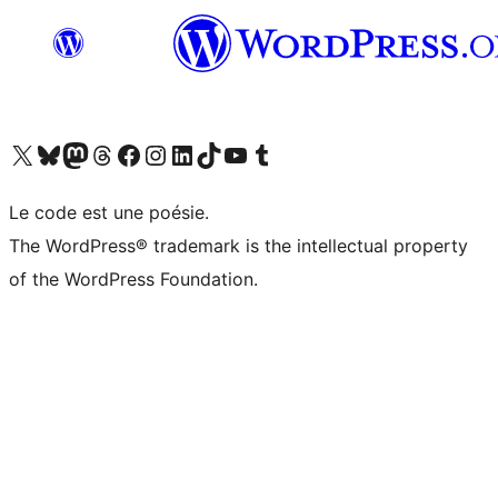
Visit our X (formerly Twitter) account
Visitez notre compte Bluesky
Visit our Mastodon account
Visitez notre compte Threads
Visit our Facebook page
Visit our Instagram account
Visit our LinkedIn account
Visitez notre compte TikTok
Visit our YouTube channel
Visitez notre compte Tumblr
Le code est une poésie.
The WordPress® trademark is the intellectual property
of the WordPress Foundation.