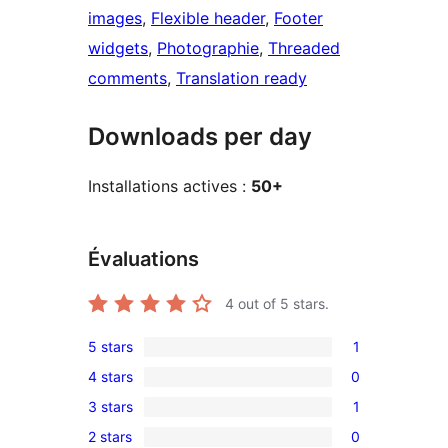
images
, 
Flexible header
, 
Footer
widgets
, 
Photographie
, 
Threaded
comments
, 
Translation ready
Downloads per day
Installations actives :
50+
Évaluations
4
out of 5 stars.
5 stars
1
1
4 stars
0
5-
0
3 stars
1
star
4-
1
review
2 stars
0
star
3-
0