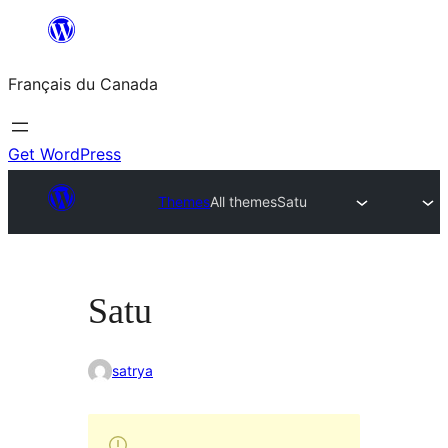
Aller
au
Français du Canada
contenu
Get WordPress
Themes
All themes
Satu
Satu
satrya