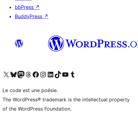
bbPress
↗
BuddyPress
↗
Visit our X (formerly Twitter) account
Visitez notre compte Bluesky
Visit our Mastodon account
Visitez notre compte Threads
Visit our Facebook page
Visit our Instagram account
Visit our LinkedIn account
Visitez notre compte TikTok
Visit our YouTube channel
Visitez notre compte Tumblr
Le code est une poésie.
The WordPress® trademark is the intellectual property
of the WordPress Foundation.