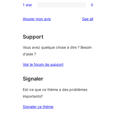
reviews
1 star
0
star
2-
0
review
star
1-
reviews
Ajouter mon avis
See all
reviews
star
reviews
Support
Vous avez quelque chose à dire ? Besoin
d'aide ?
Voir le forum de support
Signaler
Est-ce que ce thème a des problèmes
importants?
Signaler ce thème