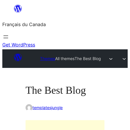
Aller
au
Français du Canada
contenu
Get WordPress
Themes
All themes
The Best Blog
The Best Blog
templatesjungle