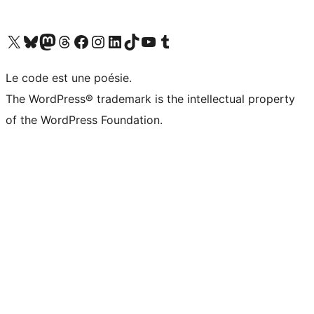
Visit our X (formerly Twitter) account
Visitez notre compte Bluesky
Visit our Mastodon account
Visitez notre compte Threads
Visit our Facebook page
Visit our Instagram account
Visit our LinkedIn account
Visitez notre compte TikTok
Visit our YouTube channel
Visitez notre compte Tumblr
Le code est une poésie.
The WordPress® trademark is the intellectual property
of the WordPress Foundation.