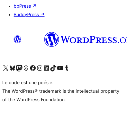
bbPress
↗
BuddyPress
↗
Visit our X (formerly Twitter) account
Visitez notre compte Bluesky
Visit our Mastodon account
Visitez notre compte Threads
Visit our Facebook page
Visit our Instagram account
Visit our LinkedIn account
Visitez notre compte TikTok
Visit our YouTube channel
Visitez notre compte Tumblr
Le code est une poésie.
The WordPress® trademark is the intellectual property
of the WordPress Foundation.