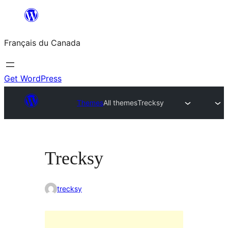
Aller
au
Français du Canada
contenu
Get WordPress
Themes
All themes
Trecksy
Trecksy
trecksy