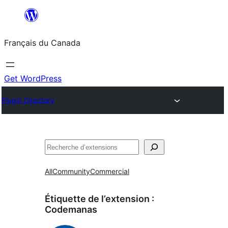
Aller
au
Français du Canada
contenu
Get WordPress
Plugin Directory
Recherche
All
Community
Commercial
Étiquette de l’extension :
Codemanas