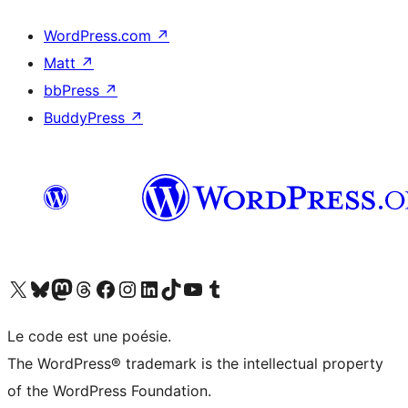
WordPress.com
↗
Matt
↗
bbPress
↗
BuddyPress
↗
Visit our X (formerly Twitter) account
Visitez notre compte Bluesky
Visit our Mastodon account
Visitez notre compte Threads
Visit our Facebook page
Visit our Instagram account
Visit our LinkedIn account
Visitez notre compte TikTok
Visit our YouTube channel
Visitez notre compte Tumblr
Le code est une poésie.
The WordPress® trademark is the intellectual property
of the WordPress Foundation.