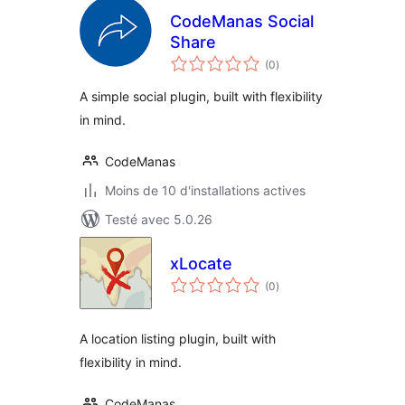
CodeManas Social
Share
notes
(0
)
en
tout
A simple social plugin, built with flexibility
in mind.
CodeManas
Moins de 10 d'installations actives
Testé avec 5.0.26
xLocate
notes
(0
)
en
tout
A location listing plugin, built with
flexibility in mind.
CodeManas