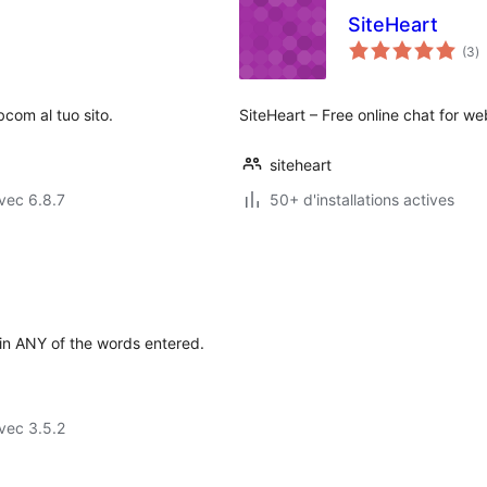
SiteHeart
n
(3
)
e
to
com al tuo sito.
SiteHeart – Free online chat for we
siteheart
vec 6.8.7
50+ d'installations actives
in ANY of the words entered.
vec 3.5.2