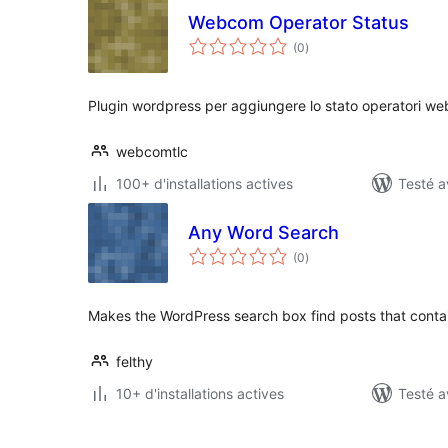
Webcom Operator Status
notes
(0
)
en
tout
Plugin wordpress per aggiungere lo stato operatori web
webcomtlc
100+ d'installations actives
Testé a
Any Word Search
notes
(0
)
en
tout
Makes the WordPress search box find posts that conta
felthy
10+ d'installations actives
Testé a