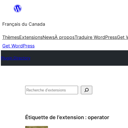
Aller
au
Français du Canada
contenu
Thèmes
Extensions
News
À propos
Traduire WordPress
Get 
Get WordPress
Plugin Directory
Recherche
Étiquette de l’extension :
operator